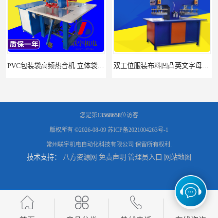
PVC包装袋高频热合机 立体袋焊接机 找联宇生产厂家
双工位服装布料凹凸英文字母压字机找联宇制造厂
您是第
13568658
位访客
版权所有 ©2026-08-09
苏ICP备2021004263号-1
常州联宇机电自动化科技有限公司
保留所有权利.
技术支持：
八方资源网
免责声明
管理员入口
网站地图
汽车坐垫压纹压花机规格 单头大台面凹凸压花机 现货供应
浙江布料凹凸4d压纹机生产厂家 服装凹凸4d压纹植胶机 经济实惠