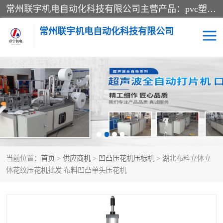
常州联宇机电自动化科技有限公司主营产品：pvc塑料焊机、高频热合机、软膜天花压边机、服装布料凹凸压花机、布料3d压印设备、服装植胶设备、超声波布料花边机、无纺布热合机、全自动压花机。
常州联宇机电自动化科技有限公司
压花定型机以及压花模具
超声波热合机
高频热合机
超声波花边机
超声波复合压花机
凹凸压花机压标机
当前位置：
首页
>
供应商机
>
凹凸压花机压标机
> 湖北布料立体立
3040凹凸压花机
双头服装凹凸压花机
体花纹压花机批发 布料凹凸单头压花机
双头油压凹凸压花机
大压力油压凹凸定型机
高频压花压标机
自动超声波打片成型机