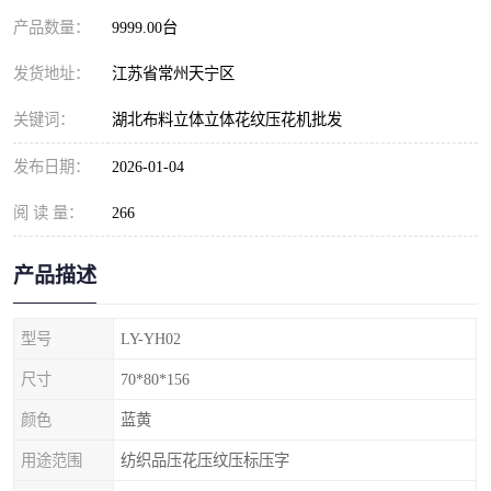
产品数量：
9999.00台
发货地址：
江苏省常州天宁区
关键词：
湖北布料立体立体花纹压花机批发
发布日期：
2026-01-04
阅 读 量：
266
产品描述
型号
LY-YH02
尺寸
70*80*156
颜色
蓝黄
用途范围
纺织品压花压纹压标压字