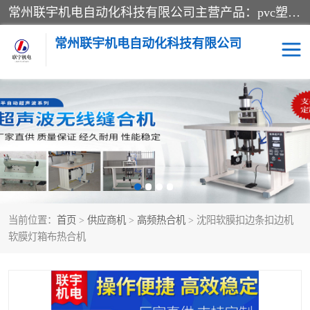
常州联宇机电自动化科技有限公司主营产品：pvc塑料焊机、高频热合机、软膜天花压边机、服装布料凹凸压花机、布料3d压印设备、服装植胶设备、超声波布料花边机、无纺布热合机、全自动压花机。
常州联宇机电自动化科技有限公司
压花定型机以及压花模具
超声波热合机
高频热合机
超声波花边机
超声波复合压花机
凹凸压花机压标机
当前位置：
首页
>
供应商机
>
高频热合机
> 沈阳软膜扣边条扣边机
3040凹凸压花机
双头服装凹凸压花机
软膜灯箱布热合机
双头油压凹凸压花机
大压力油压凹凸定型机
高频压花压标机
自动超声波打片成型机