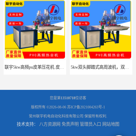
5kw双头脚踏式高周波机，双头脚踏式高周波塑料热合机
服装凹凸压花机，面料3D立体图案压花机设备
您是第
13510718
位访客
版权所有 ©2026-08-06
苏ICP备2021004263号-1
常州联宇机电自动化科技有限公司
保留所有权利.
技术支持：
八方资源网
免责声明
管理员入口
网站地图