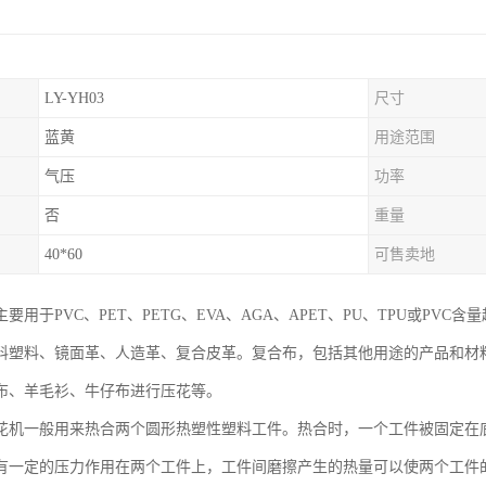
LY-YH03
尺寸
蓝黄
用途范围
气压
功率
否
重量
40*60
可售卖地
要用于PVC、PET、PETG、EVA、AGA、APET、PU、TPU或PV
料塑料、镜面革、人造革、复合皮革。复合布，包括其他用途的产品和材
布、羊毛衫、牛仔布进行压花等。
花机一般用来热合两个圆形热塑性塑料工件。热合时，一个工件被固定在
有一定的压力作用在两个工件上，工件间磨擦产生的热量可以使两个工件