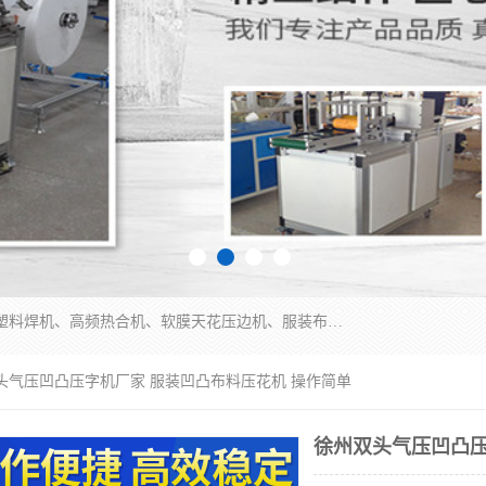
常州联宇机电自动化科技有限公司主营产品：pvc塑料焊机、高频热合机、软膜天花压边机、服装布料凹凸压花机、布料3d压印设备、服装植胶设备、超声波布料花边机、无纺布热合机、全自动压花机。
双头气压凹凸压字机厂家 服装凹凸布料压花机 操作简单
徐州双头气压凹凸压