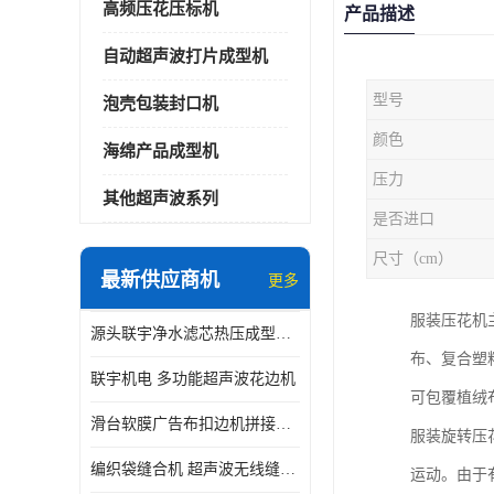
高频压花压标机
产品描述
自动超声波打片成型机
型号
泡壳包装封口机
颜色
海绵产品成型机
压力
其他超声波系列
是否进口
尺寸（cm）
最新供应商机
更多
服装压花机主
源头联宇净水滤芯热压成型机器 超声波大功率封边机
布、复合塑
联宇机电 多功能超声波花边机
可包覆植绒
滑台软膜广告布扣边机拼接机用于焊接热合拼接作用
服装旋转压
编织袋缝合机 超声波无线缝合机 厂家现货供应
运动。由于