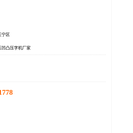
天宁区
压凹凸压字机厂家
1778