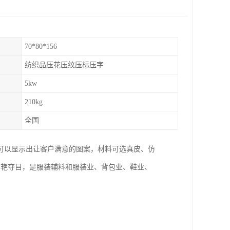
70*80*156
纺织品压花压纹压标压字
5kw
210kg
全国
可以显示出让客户满意的图案，材料可选真皮、仿
鲜艳夺目，是服装辅料和服装业、背包业、鞋业、