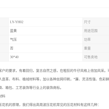
LY-YH02
尺寸
蓝黄
用途范围
气压
功率
否
重量
30*40
可售卖地
客户的要求，有着回归，复古自然之感，在粗狂的牛仔风格上倍加风采。
人造革、布料、植绒材料等，加以各种丝网印刷，*廉、灵活性强、色彩
袋、箱包、工艺装饰等行业上的装饰商标。
材料
压花机的原理，我们得出高周波压花机常见的压花材料有这样几种：