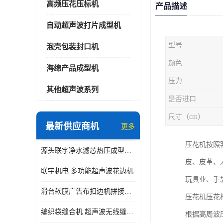
高频压花压标机
产品描述
自动超声波打片成型机
型号
泡壳包装封口机
颜色
海绵产品成型机
压力
其他超声波系列
是否进口
尺寸（cm）
最新供应商机
更多
压花机按照
源头联宇净水滤芯热压成型机器 超声波大功率封边机
皮、皮革、
联宇机电 多功能超声波花边机
玩具业、手
滑台软膜广告布扣边机拼接机用于焊接热合拼接作用
压花机压花
编织袋缝合机 超声波无线缝合机 厂家现货供应
根据高周波