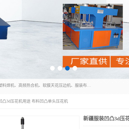
常州联宇机电自动化科技有限公司主营产品：pvc塑料焊机、高频热合机、软膜天花压边机、服装布料凹凸压花机、布料3d压印设备、服装植胶设备、超声波布料花边机、无纺布热合机、全自动压花机。
凹凸3d压花机用途 布料凹凸单头压花机
新疆服装凹凸3d压