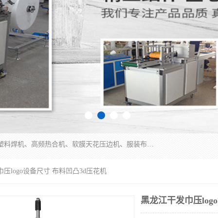
常州联宇机电自动化科技有限公司主营产品：pvc塑料焊机、高频热合机、软膜天花压边机、服装布料凹凸压花机、布料3d压印设备、服装植胶设备、超声波布料花边机、无纺布热合机、全自动压花机。
巾压logo设备尺寸 布料凹凸3d压花机
黑龙江干发巾压log