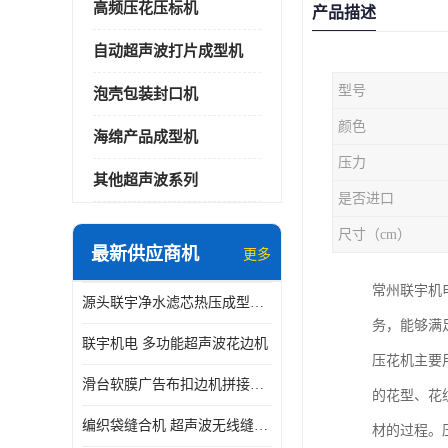
高频压花压标机
产品描述
自动超声波打片成型机
型号
泡壳包装封口机
颜色
海绵产品成型机
压力
其他超声波系列
是否进口
尺寸（cm）
最新供应商机
更多
常州联宇机
源头联宇净水滤芯热压成型机器 超声波大功率封边机
务，能够满
联宇机电 多功能超声波花边机
压花机主要
滑台软膜广告布扣边机拼接机用于焊接热合拼接作用
的花型、花纹
编织袋缝合机 超声波无线缝合机 厂家现货供应
材的过程。压