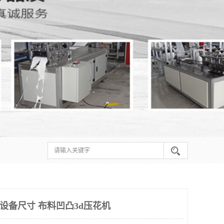
o设备尺寸 布料凹凸3d压花机