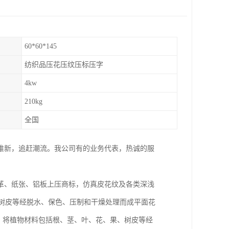
60*60*145
纺织品压花压纹压标压字
4kw
210kg
全国
推新，追赶潮流。我公司有的业务代表，热诚的服
。
革、纸张、铝板上压商标，仿真皮花纹及各类深浅
、果、树皮等经脱水、保色、压制和干燥处理而成平面花
学方法，将植物材料包括根、茎、叶、花、果、树皮等经