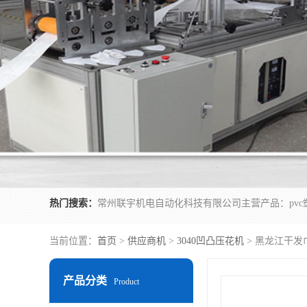
热门搜索：
当前位置：
首页
>
供应商机
>
3040凹凸压花机
> 黑龙江干发
产品分类
Product