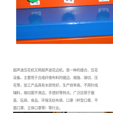
超声波压花机又称超声波花边机，是一种的缝合、压花
设备。主要用于合成纤维布料的缝边、熔接、熔切、压
花等，加工产品具有水密性好，生产效率高，不用针线
辅料，熔切面平滑边，手感好等特点。广泛应用于服
装、玩具、食品、环保无纺布袋、口罩（杯型口罩、平
面口罩、立体口罩等）等行业。