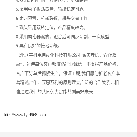
4.双站踏板控制，方便快捷，机械结构
5.采用电子振荡器管，输出稳定可靠。
6.定时预置，机械联锁，机头交替工作。
7.磁头采用双轨定位，产品精度较高。
8.采用助推器滚筒，融合后可同步切割，一次成型.
9.具有良好的接地功能。
常州联宇机电自动化科技有限公司“诚实守信，合作双
赢”，对待每位客户都遵循行业诚信，不虚报产品价格，
客户下订单后抓紧生产，保证工期,我们愿与新老客户本
着精诚合作、互惠互利的原则建立广泛的合作关系，相
信通过我们的共同努力定能共创美好未来！
http://www.lyjd668.com