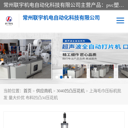
常州联宇机电自动化科技有限公司主营产品：pvc塑料焊机、高频热合机、软膜天花压边机、服装布料凹凸压花机、布料3d压印设备、服装植胶设备、超声波布料花边机、无纺布热合机、全自动压花机。
常州联宇机电自动化科技有限公司
压花定型机以及压花模具
超声波热合机
高频热合机
超声波花边机
超声波复合压花机
凹凸压花机压标机
当前位置：
首页
>
供应商机
>
3040凹凸压花机
> 上海毛巾压标机批
3040凹凸压花机
双头服装凹凸压花机
发 量大价优 布料凹凸3d压花机
双头油压凹凸压花机
大压力油压凹凸定型机
高频压花压标机
自动超声波打片成型机