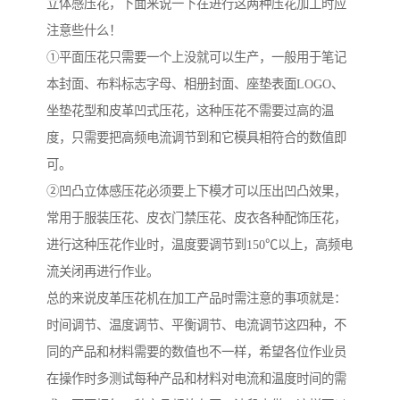
立体感压花，下面来说一下在进行这两种压花加工时应
注意些什么！
①平面压花只需要一个上没就可以生产，一般用于笔记
本封面、布料标志字母、相册封面、座垫表面LOGO、
坐垫花型和皮革凹式压花，这种压花不需要过高的温
度，只需要把高频电流调节到和它模具相符合的数值即
可。
②凹凸立体感压花必须要上下模才可以压出凹凸效果，
常用于服装压花、皮衣门禁压花、皮衣各种配饰压花，
进行这种压花作业时，温度要调节到150℃以上，高频电
流关闭再进行作业。
总的来说皮革压花机在加工产品时需注意的事项就是：
时间调节、温度调节、平衡调节、电流调节这四种，不
同的产品和材料需要的数值也不一样，希望各位作业员
在操作时多测试每种产品和材料对电流和温度时间的需