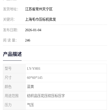
发货地址：
江苏省常州天宁区
关键词：
上海毛巾压标机批发
发布日期：
2026-01-04
阅 读 量：
246
产品描述
型号
LY-YH01
尺寸
60*60*145
颜色
蓝黄
用途范围
纺织品压花压纹压标压字
压力
气压