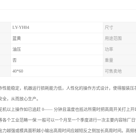
LY-YH04
尺寸
蓝黄
用途范围
油压
功率
否
重量
40*60
可售卖地
作性能稳定，机器运行损耗能力低，人性化的操作方式设计，使得服装压
安全，从而放心生产。
花机以上操作如已追赶 0—— 分钟且温度也抵达所需时把高周开关打上
等各个工业范畴一保:一般可以一个月至一个季度进行一次主要内容除厂日
出力越强或模具面积越小输出高周时间应越短反之侧加长高周时间。高频