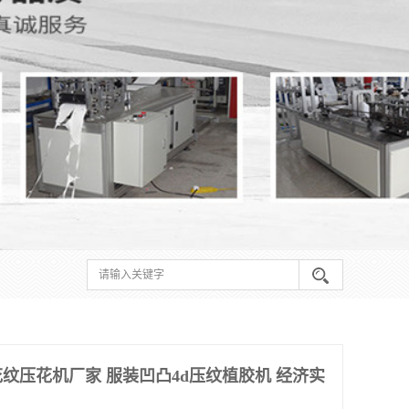
纹压花机厂家 服装凹凸4d压纹植胶机 经济实