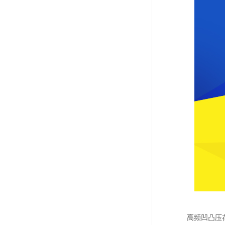
高频凹凸压