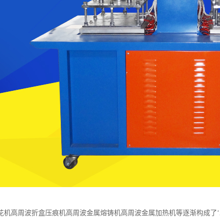
花机高周波折盒压痕机高周波金属熔铸机高周波金属加热机等逐渐构成了‘北