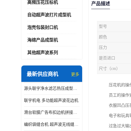
高频压花压标机
产品描述
自动超声波打片成型机
型号
泡壳包装封口机
颜色
海绵产品成型机
压力
其他超声波系列
是否进口
尺寸（cm）
最新供应商机
更多
压花机的操
源头联宇净水滤芯热压成型机器 超声波大功率封边机
员工的操作
联宇机电 多功能超声波花边机
衣服凹凸压
滑台软膜广告布扣边机拼接机用于焊接热合拼接作用
电子和玩具
编织袋缝合机 超声波无线缝合机 厂家现货供应
过急过大输