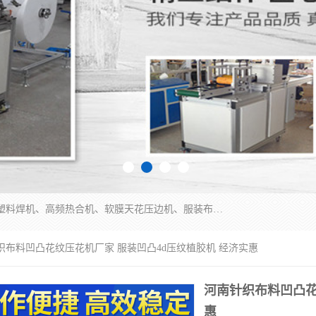
常州联宇机电自动化科技有限公司主营产品：pvc塑料焊机、高频热合机、软膜天花压边机、服装布料凹凸压花机、布料3d压印设备、服装植胶设备、超声波布料花边机、无纺布热合机、全自动压花机。
织布料凹凸花纹压花机厂家 服装凹凸4d压纹植胶机 经济实惠
河南针织布料凹凸花
惠