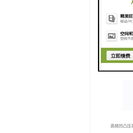
高频凹凸压