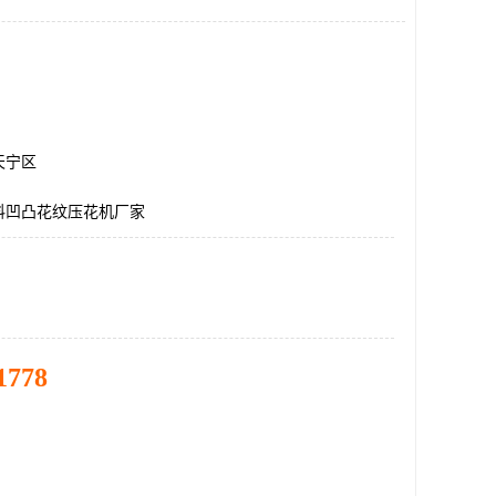
天宁区
料凹凸花纹压花机厂家
1778