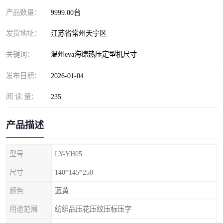
产品数量：
9999.00台
发货地址：
江苏省常州天宁区
关键词：
温州eva海绵热压定型机尺寸
发布日期：
2026-01-04
阅 读 量：
235
产品描述
型号
LY-YH05
尺寸
140*145*250
颜色
蓝黄
用途范围
纺织品压花压纹压标压字