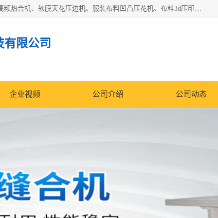
常州联宇机电自动化科技有限公司主营产品：pvc塑料焊机、高频热合机、软膜天花压边机、服装布料凹凸压花机、布料3d压印设备、服装植胶设备、超声波布料花边机、无纺布热合机、全自动压花机。
技有限公司
企业视频
公司介绍
公司动态