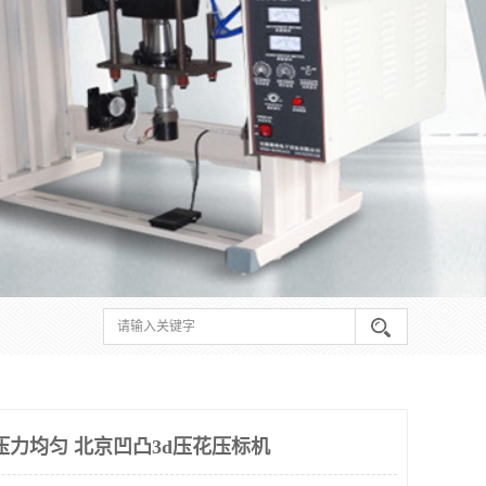
压力均匀 北京凹凸3d压花压标机