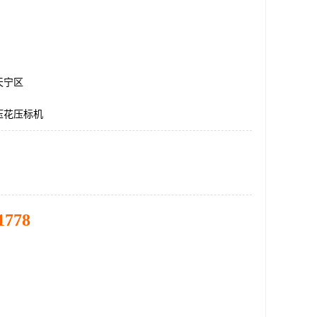
天宁区
压花压标机
1778