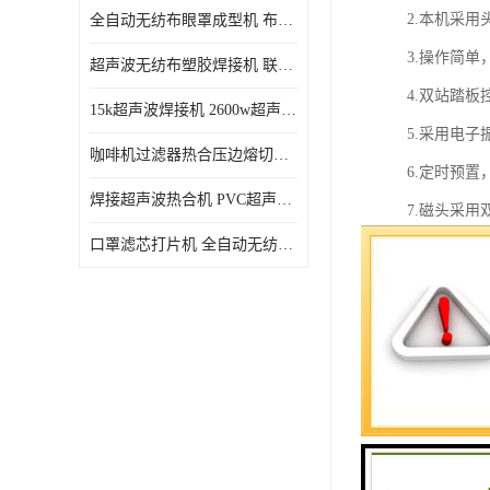
2.本机采
全自动无纺布眼罩成型机 布料海绵眼罩热合切边机
3.操作简
超声波无纺布塑胶焊接机 联宇制造
4.双站踏
15k超声波焊接机 2600w超声波焊接机 联宇制造
5.采用电
咖啡机过滤器热合压边熔切机 超声波无纺布喷胶棉热合机
6.定时预
焊接超声波热合机 PVC超声波焊接机 无纺布超声波设备
7.磁头采
口罩滤芯打片机 全自动无纺布压花压标设备 多层料复合机
8.采用助
9.具有良好