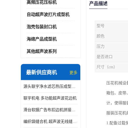
高频压花压标机
产品描述
自动超声波打片成型机
型号
泡壳包装封口机
颜色
海绵产品成型机
压力
其他超声波系列
是否进口
尺寸（cm）
最新供应商机
更多
压花机械设
源头联宇净水滤芯热压成型机器 超声波大功率封边机
箱包、皮带
联宇机电 多功能超声波花边机
计，使得服
滑台软膜广告布扣边机拼接机用于焊接热合拼接作用
服装压花机
编织袋缝合机 超声波无线缝合机 厂家现货供应
1.配备过