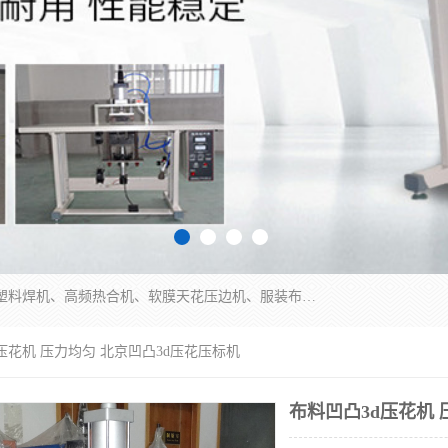
常州联宇机电自动化科技有限公司主营产品：pvc塑料焊机、高频热合机、软膜天花压边机、服装布料凹凸压花机、布料3d压印设备、服装植胶设备、超声波布料花边机、无纺布热合机、全自动压花机。
d压花机 压力均匀 北京凹凸3d压花压标机
布料凹凸3d压花机 