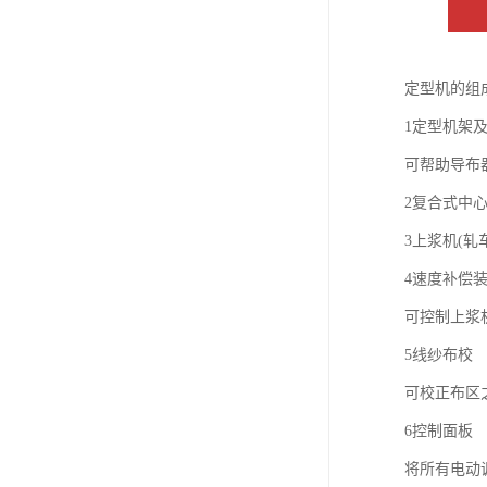
定型机的组
1定型机架
可帮助导布
2复合式中
3上浆机(轧
4速度补偿装
可控制上浆
5线纱布校
可校正布区
6控制面板
将所有电动