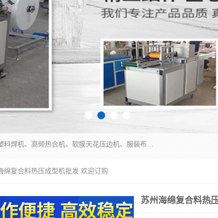
常州联宇机电自动化科技有限公司主营产品：pvc塑料焊机、高频热合机、软膜天花压边机、服装布料凹凸压花机、布料3d压印设备、服装植胶设备、超声波布料花边机、无纺布热合机、全自动压花机。
州海绵复合料热压成型机批发 欢迎订购
苏州海绵复合料热压