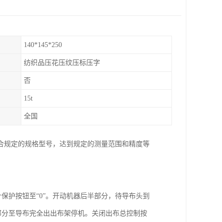
140*145*250
纺织品压花压纹压标压字
否
15t
全国
合规定的规格型号，达到规定的测量范围和精度等
针保护按钮至“0”。开动机器后半部分，待导布头到
半部分至导布完全出出布架停机。关闭出布总控制按