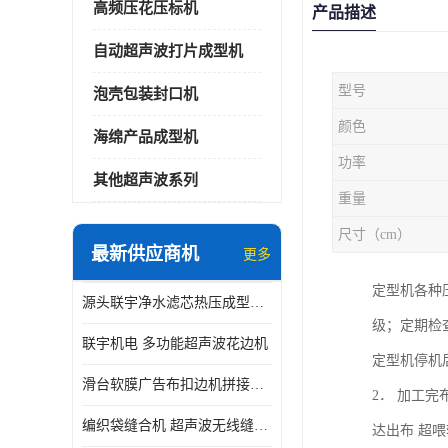
高频压花压标机
产品描述
自动超声波打片成型机
型号
泡壳包装封口机
颜色
海绵产品成型机
功率
其他超声波系列
重量
尺寸（cm）
最新供应商机
更多
定型机各种
源头联宇净水滤芯热压成型机器 超声波大功率封边机
级；定期检
联宇机电 多功能超声波花边机
定型机停机
滑台软膜广告布扣边机拼接机用于焊接热合拼接作用
2． 加工
编织袋缝合机 超声波无线缝合机 厂家现货供应
达出布 超