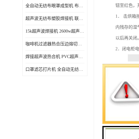
钮至红色，
全自动无纺布眼罩成型机 布料海绵眼罩热合切边机
1． 击烘
超声波无纺布塑胶焊接机 联宇制造
内残存的湿
15k超声波焊接机 2600w超声波焊接机 联宇制造
以后再关闭
咖啡机过滤器热合压边熔切机 超声波无纺布喷胶棉热合机
2．闭电柜
焊接超声波热合机 PVC超声波焊接机 无纺布超声波设备
口罩滤芯打片机 全自动无纺布压花压标设备 多层料复合机