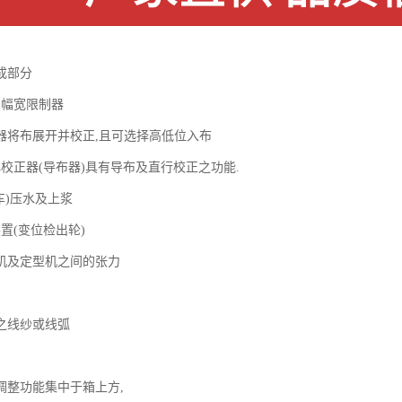
成部分
及幅宽限制器
器将布展开并校正,且可选择高低位入布
心校正器(导布器)具有导布及直行校正之功能.
车)压水及上浆
置(变位检出轮)
机及定型机之间的张力
之线纱或线弧
调整功能集中于箱上方,