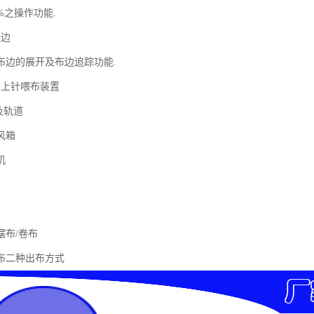
%之操作功能.
布边
布边的展开及布边追踪功能.
码上针喂布装置
及轨道
风箱
机
摆布/卷布
布二种出布方式