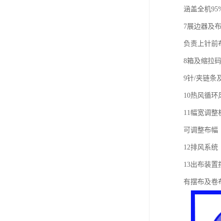
涵盖全机95
7展边器及
负责上针前
8箱及缩拉
9针/夹链条
10热风循环
11幅宽调整
可调整布幅
12排风系统
13出布装置
有摆布及卷