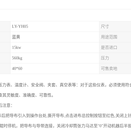
LY-YH05
尺寸
蓝黄
用途范围
15kw
是否进口
560kg
压力
40*60
可售卖地
压力表、温度计、安全阀、夹套、真空表等：对于这些仪表，必须使用符
查其灵敏度、准确度、可靠性。
后注意：
完布后把导布引入到操作台处,撕开导布,点击进布总控制按钮至红色,关闭上
喂辊时停机，把导布与导带连接，关闭冷却筒张力马达至“0”开动机器后