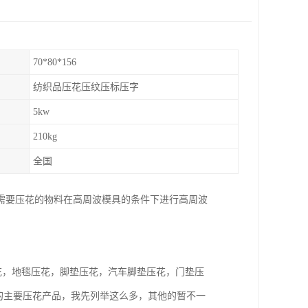
70*80*156
纺织品压花压纹压标压字
5kw
210kg
全国
需要压花的物料在高周波模具的条件下进行高周波
花，地毯压花，脚垫压花，汽车脚垫压花，门垫压
的主要压花产品，我先列举这么多，其他的暂不一