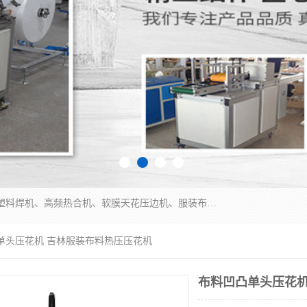
常州联宇机电自动化科技有限公司主营产品：pvc塑料焊机、高频热合机、软膜天花压边机、服装布料凹凸压花机、布料3d压印设备、服装植胶设备、超声波布料花边机、无纺布热合机、全自动压花机。
凸单头压花机 吉林服装布料热压压花机
布料凹凸单头压花机