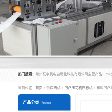
热门搜索：
当前位置：
首页
>
供应商机
>
凹凸压花机压标机
> 布料凹
产品分类
Product