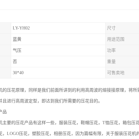
LY-YH02
尺寸
蓝黄
用途范围
气压
功率
否
重量
30*40
可售卖地
机的压花原理，同样是我们前面所讲到的利用高周波的熔接接原理，将所
并且进行高周波定型，即达到我们所需要的压花目的。
产品
机主要的压花产品有这样一些，服装压花，鞋帽压花，T恤压花，箱包压
花，LOGO压花，塑胶压花，相册压花，因为篇幅有限，关于服装压花机