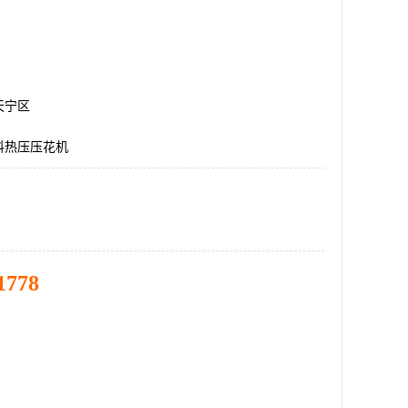
天宁区
料热压压花机
1778