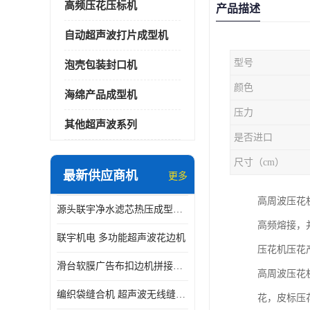
高频压花压标机
产品描述
自动超声波打片成型机
型号
泡壳包装封口机
颜色
海绵产品成型机
压力
其他超声波系列
是否进口
尺寸（cm）
最新供应商机
更多
高周波压花
源头联宇净水滤芯热压成型机器 超声波大功率封边机
高频熔接，
联宇机电 多功能超声波花边机
压花机压花
滑台软膜广告布扣边机拼接机用于焊接热合拼接作用
高周波压花
编织袋缝合机 超声波无线缝合机 厂家现货供应
花，皮标压