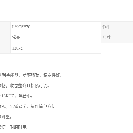
LY-CSB70
作用
常州
尺寸
120kg
TK系列换能器，功率强劲，稳定性好。
整顺畅，收卷整齐且松紧可调。
率18KHZ，噪音小。
箱直观，易懂易学，操作简单方便。
意调整。
刀滚切，耐磨耐用。