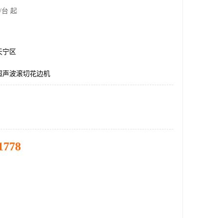
/台 起
天宁区
超声波滚切花边机
1778