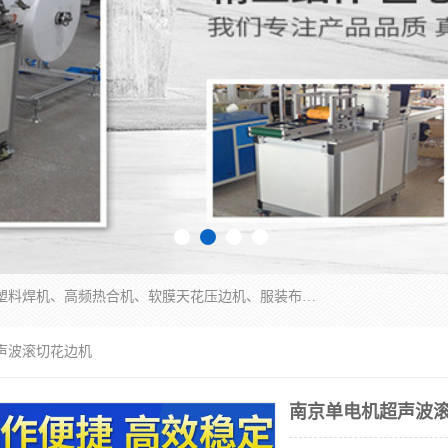
常州联宇机电自动化科技有限公司主营产品：pvc塑料焊机、高频热合机、软膜天花压边机、服装布料凹凸压花机、布料3d压印设备、服装植胶设备、超声波布料花边机、无纺布热合机、全自动压花机。
声波滚切花边机
南京单电机超声波