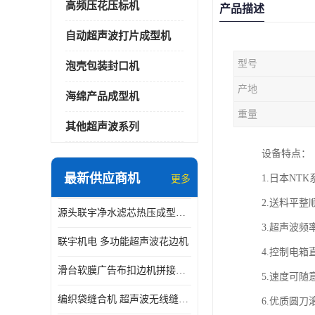
高频压花压标机
产品描述
自动超声波打片成型机
型号
泡壳包装封口机
产地
海绵产品成型机
重量
其他超声波系列
设备特点：
最新供应商机
1.日本N
更多
2.送料平
源头联宇净水滤芯热压成型机器 超声波大功率封边机
3.超声波频
联宇机电 多功能超声波花边机
4.控制电
滑台软膜广告布扣边机拼接机用于焊接热合拼接作用
5.速度可随
编织袋缝合机 超声波无线缝合机 厂家现货供应
6.优质圆