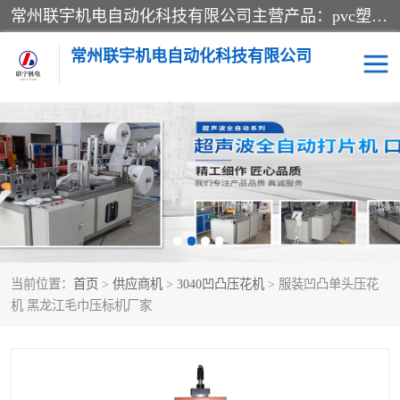
常州联宇机电自动化科技有限公司主营产品：pvc塑料焊机、高频热合机、软膜天花压边机、服装布料凹凸压花机、布料3d压印设备、服装植胶设备、超声波布料花边机、无纺布热合机、全自动压花机。
常州联宇机电自动化科技有限公司
压花定型机以及压花模具
超声波热合机
高频热合机
超声波花边机
超声波复合压花机
凹凸压花机压标机
当前位置：
首页
>
供应商机
>
3040凹凸压花机
> 服装凹凸单头压花
3040凹凸压花机
双头服装凹凸压花机
机 黑龙江毛巾压标机厂家
双头油压凹凸压花机
大压力油压凹凸定型机
高频压花压标机
自动超声波打片成型机