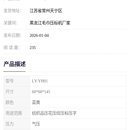
发货地址：
江苏省常州天宁区
关键词：
黑龙江毛巾压标机厂家
发布日期：
2026-01-04
阅 读 量：
235
产品描述
型号
LY-YH01
尺寸
60*60*145
颜色
蓝黄
用途范围
纺织品压花压纹压标压字
压力
气压