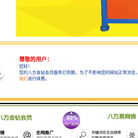
服装压花机简介
1.强输出力：低损耗同轴振荡器，同调器，有强输出
力、缩短聚变时间，增加输出。
2.周率稳定：采用国际工频27.12MHZ，输出循环率稳
定，符合国际工段标准。
3.安全性能：在工作或休息中，无论是突然停电或关
机，或当通电或通风时，机器是静止的，保持原来的位
置，不会突然起落，防止安全事故发生。
4.防波干扰装置、高频稳频装置和高频磁场屏蔽系统装
置将高频干扰减少为高频干扰，有效地解决了高频干扰