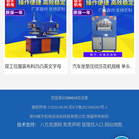
宇制造厂
汽车坐垫压纹压花机规格 单头大台面凹凸压花机 现货供应
您是第
13586024
位访客
版权所有 ©2026-08-09
苏ICP备2021004263号-1
常州联宇机电自动化科技有限公司
保留所有权利.
技术支持：
八方资源网
免责声明
管理员入口
网站地图