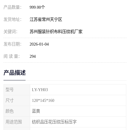
产品数量：
999.00个
发货地址：
江苏省常州天宁区
关键词：
苏州服装针织布料压纹机厂家
发布日期：
2026-01-04
阅 读 量：
294
产品描述
型号
LY-YH03
尺寸
120*145*160
颜色
蓝黄
用途范围
纺织品压花压纹压标压字