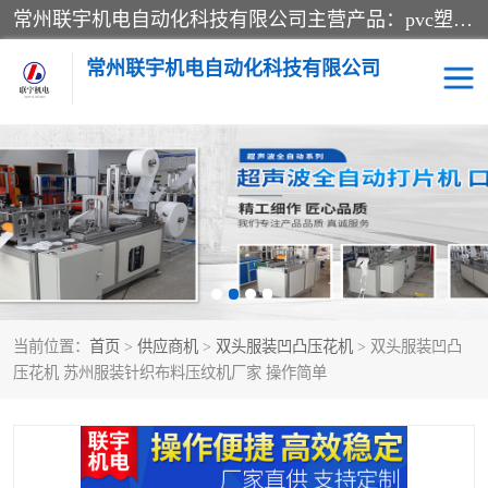
常州联宇机电自动化科技有限公司主营产品：pvc塑料焊机、高频热合机、软膜天花压边机、服装布料凹凸压花机、布料3d压印设备、服装植胶设备、超声波布料花边机、无纺布热合机、全自动压花机。
常州联宇机电自动化科技有限公司
压花定型机以及压花模具
超声波热合机
高频热合机
超声波花边机
超声波复合压花机
凹凸压花机压标机
当前位置：
首页
>
供应商机
>
双头服装凹凸压花机
> 双头服装凹凸
3040凹凸压花机
双头服装凹凸压花机
压花机 苏州服装针织布料压纹机厂家 操作简单
双头油压凹凸压花机
大压力油压凹凸定型机
高频压花压标机
自动超声波打片成型机