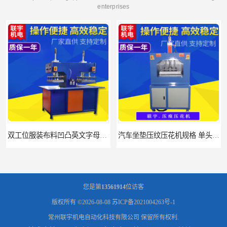
enterprises
汽车坐垫压纹压花机规格 单头大台面凹凸压花机 现货供应
浙江布料凹凸4d压纹机生产厂家 服装凹凸4d压纹植胶机 经济实惠
您是第
13561914
位访客
版权所有 ©2026-08-08
苏ICP备2021004263号-1
常州联宇机电自动化科技有限公司
保留所有权利.