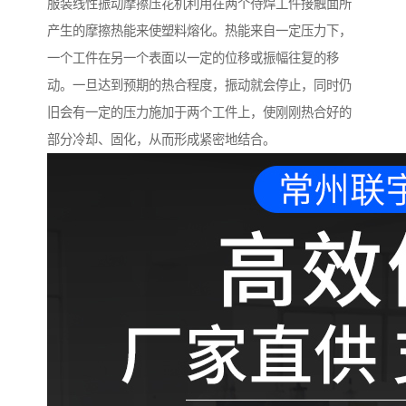
服装线性振动摩擦压花机利用在两个待焊工件接触面所
产生的摩擦热能来使塑料熔化。热能来自一定压力下，
一个工件在另一个表面以一定的位移或振幅往复的移
动。一旦达到预期的热合程度，振动就会停止，同时仍
旧会有一定的压力施加于两个工件上，使刚刚热合好的
部分冷却、固化，从而形成紧密地结合。