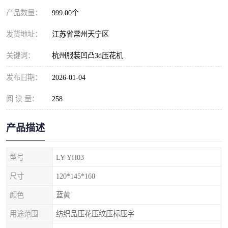
产品数量：
999.00个
发货地址：
江苏省常州天宁区
关键词：
杭州服装凹凸3d压花机
发布日期：
2026-01-04
阅 读 量：
258
产品描述
型号
LY-YH03
尺寸
120*145*160
颜色
蓝黄
用途范围
纺织品压花压纹压标压字