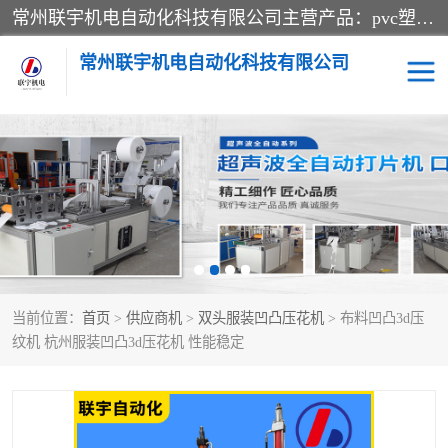
常州联宇机电自动化科技有限公司主营产品：pvc塑料焊机、高频热合机、软膜天花压边机、服装布料凹凸压花机、布料3d压印设备、服装植胶设备、超声波布料花边机、无纺布热合机、全自动压花机。
常州联宇机电自动化科技有限公司
压花定型机以及压花模具
超声波热合机
高频热合机
超声波花边机
超声波复合压花机
凹凸压花机压标机
当前位置：
首页
>
供应商机
>
双头服装凹凸压花机
> 布料凹凸3d压
3040凹凸压花机
双头服装凹凸压花机
纹机 杭州服装凹凸3d压花机 性能稳定
双头油压凹凸压花机
大压力油压凹凸定型机
高频压花压标机
自动超声波打片成型机