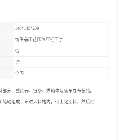
140*145*250
纺织品压花压纹压标压字
否
15t
全国
料部分、整纬器、链条、烘箱体及落布卷布装臵。
和轧辊组成，布进入料槽内，带上化工料，然后经