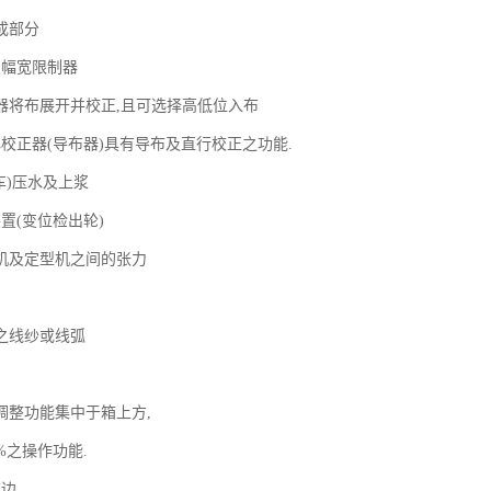
成部分
及幅宽限制器
器将布展开并校正,且可选择高低位入布
心校正器(导布器)具有导布及直行校正之功能.
车)压水及上浆
置(变位检出轮)
机及定型机之间的张力
之线纱或线弧
调整功能集中于箱上方,
%之操作功能.
布边