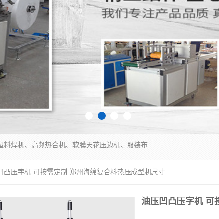
常州联宇机电自动化科技有限公司主营产品：pvc塑料焊机、高频热合机、软膜天花压边机、服装布料凹凸压花机、布料3d压印设备、服装植胶设备、超声波布料花边机、无纺布热合机、全自动压花机。
压凹凸压字机 可按需定制 郑州海绵复合料热压成型机尺寸
油压凹凸压字机 可