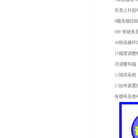
负责上针前
8箱及缩拉
9针/夹链条
10热风循环
11幅宽调整
可调整布幅
12排风系统
13出布装置
有摆布及卷