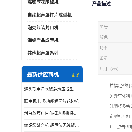
高频压花压标机
产品描述
自动超声波打片成型机
型号
泡壳包装封口机
颜色
海绵产品成型机
功率
其他超声波系列
重量
尺寸（cm）
最新供应商机
更多
拉幅定型机
源头联宇净水滤芯热压成型机器 超声波大功率封边机
另外有化料
联宇机电 多功能超声波花边机
轧辊将多余
滑台软膜广告布扣边机拼接机用于焊接热合拼接作用
定型机开机
编织袋缝合机 超声波无线缝合机 厂家现货供应
1． 点击