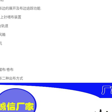
布边的展开及布边追踪功能.
码上针喂布装置
及轨道
风箱
机
摆布/卷布
布二种出布方式