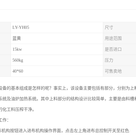
LY-YH05
尺寸
蓝黄
用途范围
15kw
是否进口
560kg
压力
40*60
可售卖地
设备的基本组成是怎样的呢？事实上，该设备主要包括有部分，分别为上
系统及油炉加热系统。其中上料部分的结构设计比较简单，主要是由料槽
的化工料压榨干净。
工作：
进布机构按钮进入进布机构操作界面，点击左上角进布总控制开关至红色.