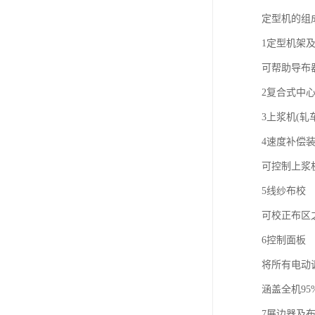
定型机的组
1定型机架
可帮助导布
2复合式中
3上浆机(轧
4速度补偿装
可控制上浆
5线纱布校
可校正布区
6控制面板
将所有电动
涵盖全机95
7展边器及