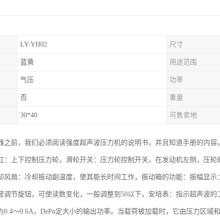
LY-YH02
尺寸
蓝黄
用途范围
气压
功率
否
重量
30*40
可售卖地
器之前，我们必须阅读强度超声波压力机的说明书，并且知道手册的内容
缸：上下控制压力轮，滑轮开关：压力轮控制开关，在发动机左侧，压轮
却风扇：冷却振动副温度，使其能长时间工作，振动箱的功能：振幅显示：
波调节旋钮，可使读数变化，一般调整到50以下，安培表：指示超声波的
0.4～0.6A，DePn定大小的输出功率。当载荷被加载时，它由压力区域