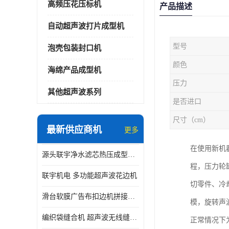
高频压花压标机
产品描述
自动超声波打片成型机
型号
泡壳包装封口机
颜色
海绵产品成型机
压力
其他超声波系列
是否进口
尺寸（cm）
最新供应商机
更多
在使用新机
源头联宇净水滤芯热压成型机器 超声波大功率封边机
程，压力轮
联宇机电 多功能超声波花边机
切零件、冷
滑台软膜广告布扣边机拼接机用于焊接热合拼接作用
模，旋转声
编织袋缝合机 超声波无线缝合机 厂家现货供应
正常情况下为