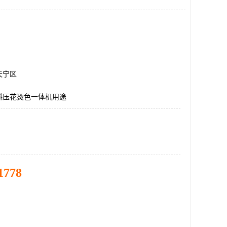
天宁区
料压花烫色一体机用途
1778