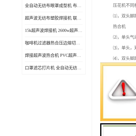
压花机不同
全自动无纺布眼罩成型机 布料海绵眼罩热合切边机
⑴，双头脚
超声波无纺布塑胶焊接机 联宇制造
热合机
15k超声波焊接机 2600w超声波焊接机 联宇制造
⑵，单头气
咖啡机过滤器热合压边熔切机 超声波无纺布喷胶棉热合机
⑶，单头，
焊接超声波热合机 PVC超声波焊接机 无纺布超声波设备
⑷，双头脚
口罩滤芯打片机 全自动无纺布压花压标设备 多层料复合机
⑸，四柱龙
高周波封口
⑹，全自动
臂)