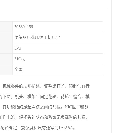
70*80*156
纺织品压花压纹压标压字
5kw
210kg
全国
。机械零件的功能描述：调整螺杆盖：限制气缸行
的下降。机头、模架：固定花轮、花轮：缝合、模
其功能指的是超声波之间的共振。NIC振子和钢
工作电流，焊接头的状态和系统无负载时的共振，
和花轮确定，复杂度和尺寸通常为1～2.5A。