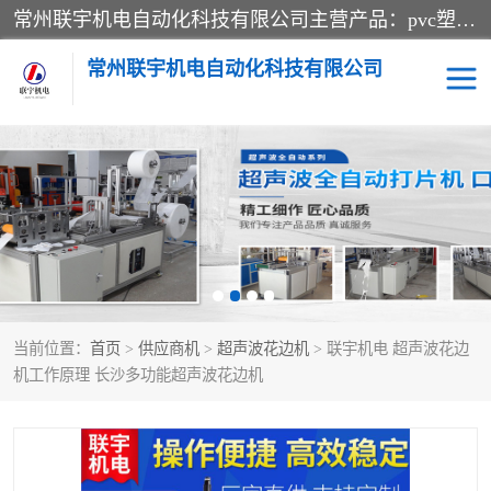
常州联宇机电自动化科技有限公司主营产品：pvc塑料焊机、高频热合机、软膜天花压边机、服装布料凹凸压花机、布料3d压印设备、服装植胶设备、超声波布料花边机、无纺布热合机、全自动压花机。
常州联宇机电自动化科技有限公司
压花定型机以及压花模具
超声波热合机
高频热合机
超声波花边机
超声波复合压花机
凹凸压花机压标机
当前位置：
首页
>
供应商机
>
超声波花边机
> 联宇机电 超声波花边
3040凹凸压花机
双头服装凹凸压花机
机工作原理 长沙多功能超声波花边机
双头油压凹凸压花机
大压力油压凹凸定型机
高频压花压标机
自动超声波打片成型机