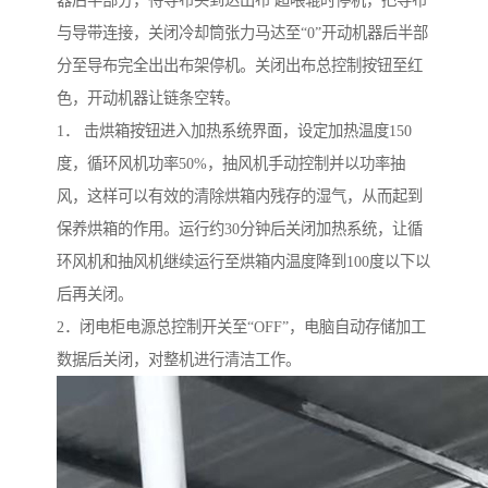
器后半部分，待导布头到达出布 超喂辊时停机，把导布
与导带连接，关闭冷却筒张力马达至“0”开动机器后半部
分至导布完全出出布架停机。关闭出布总控制按钮至红
色，开动机器让链条空转。
1． 击烘箱按钮进入加热系统界面，设定加热温度150
度，循环风机功率50%，抽风机手动控制并以功率抽
风，这样可以有效的清除烘箱内残存的湿气，从而起到
保养烘箱的作用。运行约30分钟后关闭加热系统，让循
环风机和抽风机继续运行至烘箱内温度降到100度以下以
后再关闭。
2．闭电柜电源总控制开关至“OFF”，电脑自动存储加工
数据后关闭，对整机进行清洁工作。