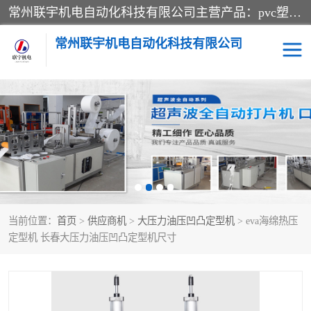
常州联宇机电自动化科技有限公司主营产品：pvc塑料焊机、高频热合机、软膜天花压边机、服装布料凹凸压花机、布料3d压印设备、服装植胶设备、超声波布料花边机、无纺布热合机、全自动压花机。
常州联宇机电自动化科技有限公司
压花定型机以及压花模具
超声波热合机
高频热合机
超声波花边机
超声波复合压花机
凹凸压花机压标机
当前位置：
首页
>
供应商机
>
大压力油压凹凸定型机
> eva海绵热压
3040凹凸压花机
双头服装凹凸压花机
定型机 长春大压力油压凹凸定型机尺寸
双头油压凹凸压花机
大压力油压凹凸定型机
高频压花压标机
自动超声波打片成型机