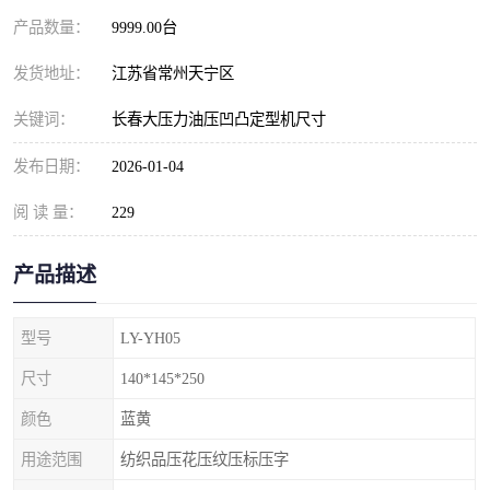
产品数量：
9999.00台
发货地址：
江苏省常州天宁区
关键词：
长春大压力油压凹凸定型机尺寸
发布日期：
2026-01-04
阅 读 量：
229
产品描述
型号
LY-YH05
尺寸
140*145*250
颜色
蓝黄
用途范围
纺织品压花压纹压标压字