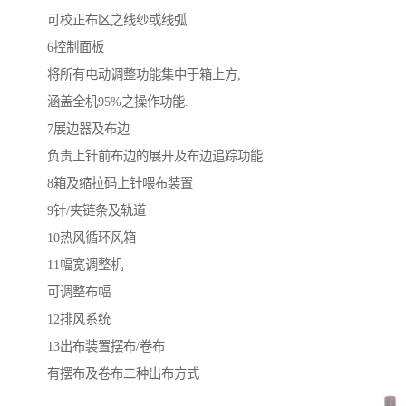
可校正布区之线纱或线弧
6控制面板
将所有电动调整功能集中于箱上方,
涵盖全机95%之操作功能.
7展边器及布边
负责上针前布边的展开及布边追踪功能.
8箱及缩拉码上针喂布装置
9针/夹链条及轨道
10热风循环风箱
11幅宽调整机
可调整布幅
12排风系统
13出布装置摆布/卷布
有摆布及卷布二种出布方式