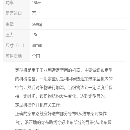
功率
15kw
是否进口
否
重量
560kg
压力
15t
尺寸（cm）
40*60
可售卖地
全国
定型机是用于工业制造定型用的机器，主要做织布定型
的机械设备。一般定型机是利用导热油加热定型机内的
空气，然后对织物进行加温，当织物达到一定温度后保
持一定时间，该织物结构发生变化，达到定型目的。
定型机操作开机有关工作：
正确的穿布路线穿好进布部分导布9从进布架到操作
台)，沿正确的穿布路线穿好出布部分的导带(从出布超