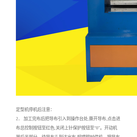
定型机停机后注意：
2． 加工完布后把导布引入到操作台处,撕开导布,点击进
布总控制按钮至红色,关闭上针保护按钮至“0”。开动机