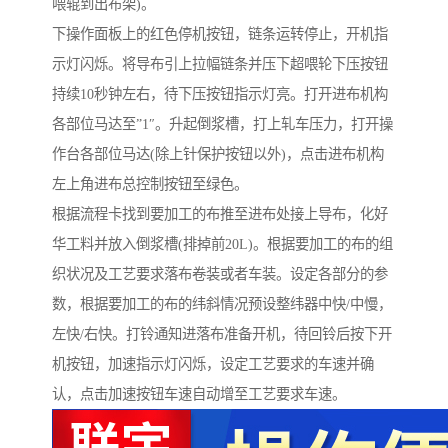
喂辊到出布架)。
下操作面板上的红色停机按钮，链条运转停止，开机指
示灯闪烁。将导布引上拉幅链条并压下超喂轮下压按钮
持续10秒钟左右，待下压按钮指示灯亮。打开进布机构
各部位马达至”1″。升起倒浆槽，打上轧车压力，打开操
作台各部位马达(除上针保护按钮以外)，点击进布机构
左上角进布总控制按钮至绿色。
根据流程卡找到要加工的布推至进布处接上导布，化好
华工料并放入倒浆槽(排掉前20L)。根据要加工的布的组
织状况及工艺要求落布卷装或者车装。设定各部分的参
数，根据要加工的布的纬斜情况预设整纬器中快/中慢，
左快/右快。打铃通知进落布准备开机，待回铃后按下开
机按钮，加速指示灯闪烁，设定工艺要求的车速并确
认，点击加速按钮车速自动增至工艺要求车速。