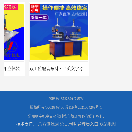
双工位服装布料凹凸英文字母压字机找联宇制造厂
汽车坐垫压纹压花机规格 单头大台面凹凸压花机 现货供应
您是第
13522300
位访客
版权所有 ©2026-08-06
苏ICP备2021004263号-1
常州联宇机电自动化科技有限公司
保留所有权利.
技术支持：
八方资源网
免责声明
管理员入口
网站地图