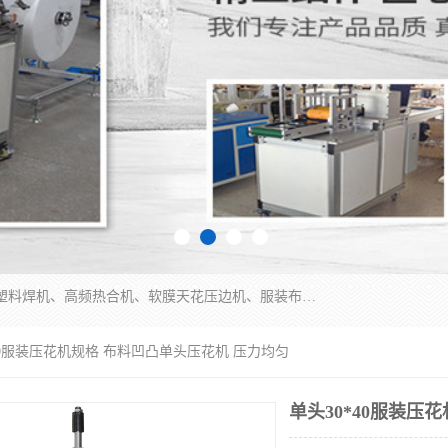
常州联宇机电自动化科技有限公司主营产品：pvc塑料焊机、高频热合机、软膜天花压边机、服装布料凹凸压花机、布料3d压印设备、服装植胶设备、超声波布料花边机、无纺布热合机、全自动压花机。
*40服装压花机规格 布料凹凸单头压花机 压力均匀
单头30*40服装压