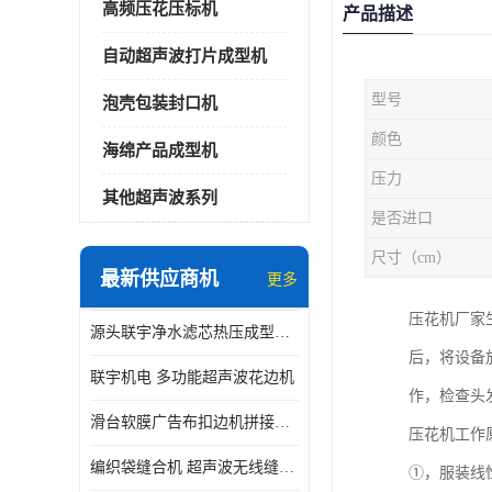
高频压花压标机
产品描述
自动超声波打片成型机
型号
泡壳包装封口机
颜色
海绵产品成型机
压力
其他超声波系列
是否进口
尺寸（cm）
最新供应商机
更多
压花机厂家
源头联宇净水滤芯热压成型机器 超声波大功率封边机
后，将设备
联宇机电 多功能超声波花边机
作，检查头
滑台软膜广告布扣边机拼接机用于焊接热合拼接作用
压花机工作
编织袋缝合机 超声波无线缝合机 厂家现货供应
①，服装线