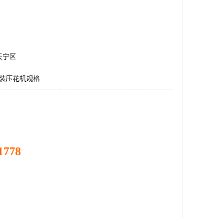
天宁区
0服装压花机规格
1778