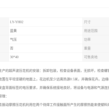
LY-YH02
尺寸
蓝黄
用途范围
气压
功率
否
重量
30*40
可售卖地
生产的超声波压花机的安装：拆卸包装，检查设备表面，无损坏，检查螺
放置在平坦坚硬的地面上，花边机至少远离热源0.5米，并确保花卉。边缘
发盒背面标签的电压要求，并确保系统接地良好，将设备与电源和气源连
原理：
性振动摩擦压花机利用在两个待焊工件接触面所产生的摩擦热能来使塑料