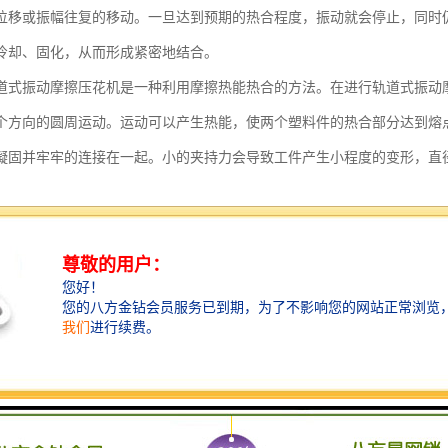
位移或振幅往复的移动。一旦达到预期的热合程度，振动就会停止，同时
冷却、固化，从而形成紧密地结合。
道式振动摩擦压花机是一种利用摩擦热能热合的方法。在进行轨道式振动
个方向的圆周运动。运动可以产生热能，使两个塑料件的热合部分达到熔
凝固并牢牢的连接在一起。小的夹持力会导致工件产生小程度的变形，直径
转压花机一般用来热合两个圆形热塑性塑料工件。热合时，一个工件被固
由于有一定的压力作用在两个工件上，工件间磨擦产生的热量可以使两个
板压花机主要通过一个由温度控制的加热板来热合塑料件。热合时，加热
化。在一段预先设置好的加热时间过去之后，工件表面的塑料将达到一定
件并合在一起，当达到一定的热合时间和热合深度之后，整个热合过程完