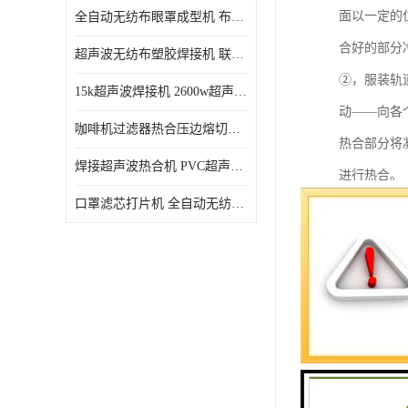
面以一定的
全自动无纺布眼罩成型机 布料海绵眼罩热合切边机
合好的部分
超声波无纺布塑胶焊接机 联宇制造
②，服装轨
15k超声波焊接机 2600w超声波焊接机 联宇制造
动——向各
咖啡机过滤器热合压边熔切机 超声波无纺布喷胶棉热合机
热合部分将
焊接超声波热合机 PVC超声波焊接机 无纺布超声波设备
进行热合。
口罩滤芯打片机 全自动无纺布压花压标设备 多层料复合机
③，服装旋
自转运动。
④，服装热
塑料开始熔
随后两片工