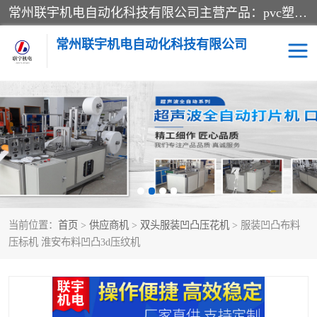
常州联宇机电自动化科技有限公司主营产品：pvc塑料焊机、高频热合机、软膜天花压边机、服装布料凹凸压花机、布料3d压印设备、服装植胶设备、超声波布料花边机、无纺布热合机、全自动压花机。
常州联宇机电自动化科技有限公司
压花定型机以及压花模具
超声波热合机
高频热合机
超声波花边机
超声波复合压花机
凹凸压花机压标机
当前位置：
首页
>
供应商机
>
双头服装凹凸压花机
> 服装凹凸布料
3040凹凸压花机
双头服装凹凸压花机
压标机 淮安布料凹凸3d压纹机
双头油压凹凸压花机
大压力油压凹凸定型机
高频压花压标机
自动超声波打片成型机