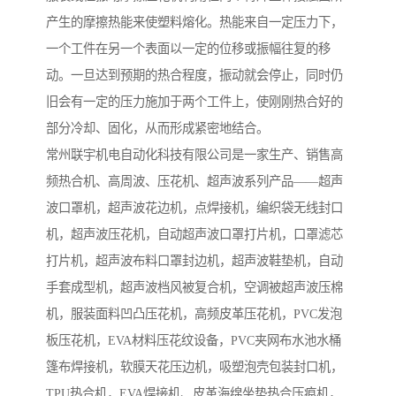
产生的摩擦热能来使塑料熔化。热能来自一定压力下，
一个工件在另一个表面以一定的位移或振幅往复的移
动。一旦达到预期的热合程度，振动就会停止，同时仍
旧会有一定的压力施加于两个工件上，使刚刚热合好的
部分冷却、固化，从而形成紧密地结合。
常州联宇机电自动化科技有限公司是一家生产、销售高
频热合机、高周波、压花机、超声波系列产品——超声
波口罩机，超声波花边机，点焊接机，编织袋无线封口
机，超声波压花机，自动超声波口罩打片机，口罩滤芯
打片机，超声波布料口罩封边机，超声波鞋垫机，自动
手套成型机，超声波档风被复合机，空调被超声波压棉
机，服装面料凹凸压花机，高频皮革压花机，PVC发泡
板压花机，EVA材料压花纹设备，PVC夹网布水池水桶
篷布焊接机，软膜天花压边机，吸塑泡壳包装封口机，
TPU热合机，EVA焊接机、皮革海绵坐垫热合压痕机，