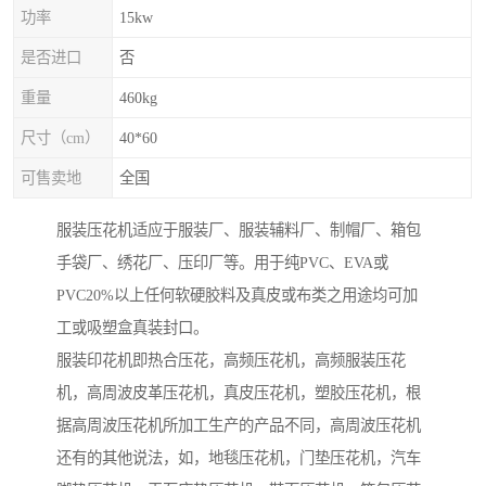
功率
15kw
是否进口
否
重量
460kg
尺寸（cm）
40*60
可售卖地
全国
服装压花机适应于服装厂、服装辅料厂、制帽厂、箱包
手袋厂、绣花厂、压印厂等。用于纯PVC、EVA或
PVC20%以上任何软硬胶料及真皮或布类之用途均可加
工或吸塑盒真装封口。
服装印花机即热合压花，高频压花机，高频服装压花
机，高周波皮革压花机，真皮压花机，塑胶压花机，根
据高周波压花机所加工生产的产品不同，高周波压花机
还有的其他说法，如，地毯压花机，门垫压花机，汽车