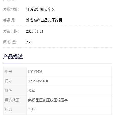
发货地址：
江苏省常州天宁区
关键词：
淮安布料凹凸3d压纹机
发布日期：
2026-01-04
阅 读 量：
262
产品描述
型号
LY-YH03
尺寸
120*145*160
颜色
蓝黄
用途范围
纺织品压花压纹压标压字
压力
气压