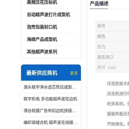
高频压花压标机
产品描述
自动超声波打片成型机
型号
泡壳包装封口机
颜色
海绵产品成型机
压力
其他超声波系列
是否进口
尺寸（cm）
最新供应商机
更多
压花机极大
源头联宇净水滤芯热压成型机器 超声波大功率封边机
压花机进行
联宇机电 多功能超声波花边机
的关系的，
滑台软膜广告布扣边机拼接机用于焊接热合拼接作用
服装热板压
编织袋缝合机 超声波无线缝合机 厂家现货供应
开始熔化。