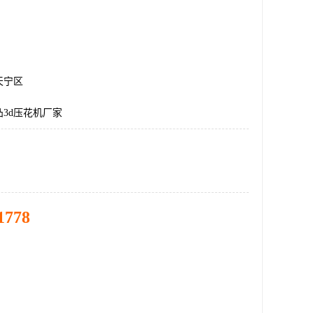
天宁区
3d压花机厂家
1778