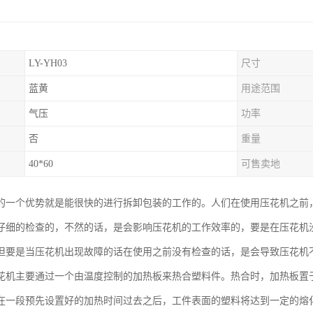
LY-YH03
尺寸
蓝黄
用途范围
气压
功率
否
重量
40*60
可售卖地
的一个优势就是能很快的进行拆卸包装的工作的。人们在使用压花机之前
仔细的检查的，不然的话，是会影响压花机的工作效率的，要是在压花机
但要是当压花机出现故障的话在使用之前没有检查的话，是会导致压花机
花机主要通过一个由温度控制的加热板来热合塑料件。热合时，加热板置
在一段预先设置好的加热时间过去之后，工件表面的塑料将达到一定的熔