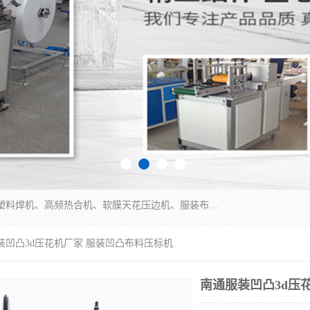
常州联宇机电自动化科技有限公司主营产品：pvc塑料焊机、高频热合机、软膜天花压边机、服装布料凹凸压花机、布料3d压印设备、服装植胶设备、超声波布料花边机、无纺布热合机、全自动压花机。
装凹凸3d压花机厂家 服装凹凸布料压标机
南通服装凹凸3d压