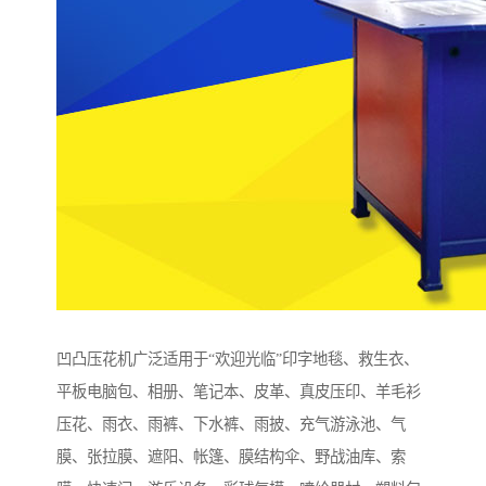
凹凸压花机广泛适用于“欢迎光临”印字地毯、救生衣、
平板电脑包、相册、笔记本、皮革、真皮压印、羊毛衫
压花、雨衣、雨裤、下水裤、雨披、充气游泳池、气
膜、张拉膜、遮阳、帐篷、膜结构伞、野战油库、索