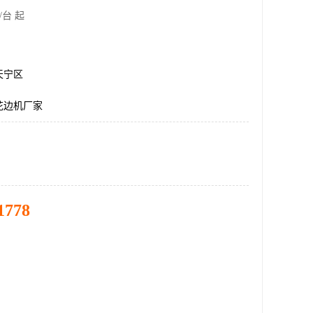
/台 起
天宁区
花边机厂家
1778