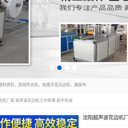
常州联宇机电自动化科技有限公司主营产品：pvc塑料焊机、高频热合机、软膜天花压边机、服装布料凹凸压花机、布料3d压印设备、服装植胶设备、超声波布料花边机、无纺布热合机、全自动压花机。
边机厂家 超声波花边机工作原理 联宇机电
沈阳超声波花边机厂