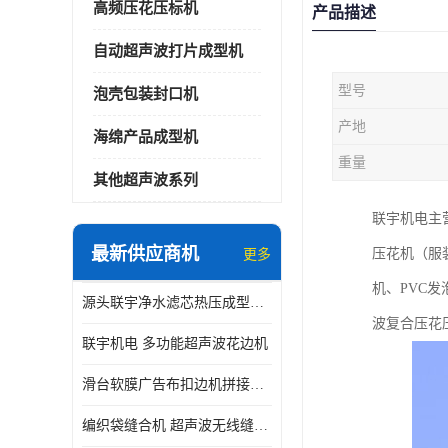
高频压花压标机
产品描述
自动超声波打片成型机
型号
泡壳包装封口机
产地
海绵产品成型机
重量
其他超声波系列
联宇机电主
最新供应商机
压花机（服
更多
机、PVC
源头联宇净水滤芯热压成型机器 超声波大功率封边机
波复合压花
联宇机电 多功能超声波花边机
滑台软膜广告布扣边机拼接机用于焊接热合拼接作用
编织袋缝合机 超声波无线缝合机 厂家现货供应