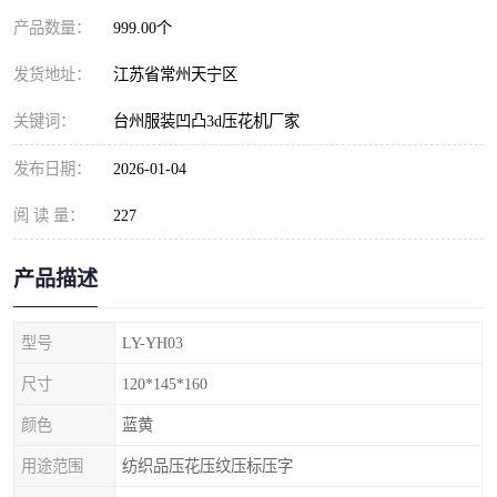
产品数量：
999.00个
发货地址：
江苏省常州天宁区
关键词：
台州服装凹凸3d压花机厂家
发布日期：
2026-01-04
阅 读 量：
227
产品描述
型号
LY-YH03
尺寸
120*145*160
颜色
蓝黄
用途范围
纺织品压花压纹压标压字