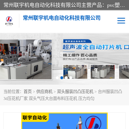
常州联宇机电自动化科技有限公司主营产品：pvc塑料焊机、高频热合机、软膜天花压边机、服装布料凹凸压花机、布料3d压印设备、服装植胶设备、超声波布料花边机、无纺布热合机、全自动压花机。
常州联宇机电自动化科技有限公司
压花定型机以及压花模具
超声波热合机
高频热合机
超声波花边机
超声波复合压花机
凹凸压花机压标机
当前位置：
首页
>
供应商机
>
双头服装凹凸压花机
> 台州服装凹凸
3040凹凸压花机
双头服装凹凸压花机
3d压花机厂家 双头气压大台面布料压花机 压力均匀
双头油压凹凸压花机
大压力油压凹凸定型机
高频压花压标机
自动超声波打片成型机