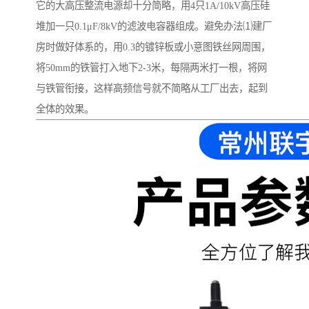
它的大高压整流电源却十分简略，用4只1A/10kV高压硅
堆加一只0.1μF/8kV的滤波电容器组成。避免办法⑴建厂
房时做好体系的，用0.3的镀锌板或小意图铁丝网周围，
将50mm的铁管打入地下2-3米，每隔两米打一根，将网
与铁管衔接，这样高频信号就不简略从工厂出去，起到
全体的效果。