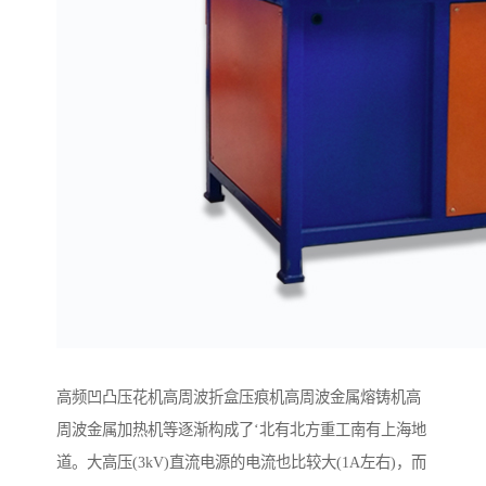
高频凹凸压花机高周波折盒压痕机高周波金属熔铸机高
周波金属加热机等逐渐构成了‘北有北方重工南有上海地
道。大高压(3kV)直流电源的电流也比较大(1A左右)，而