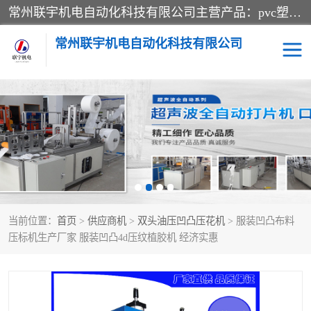
常州联宇机电自动化科技有限公司主营产品：pvc塑料焊机、高频热合机、软膜天花压边机、服装布料凹凸压花机、布料3d压印设备、服装植胶设备、超声波布料花边机、无纺布热合机、全自动压花机。
常州联宇机电自动化科技有限公司
压花定型机以及压花模具
超声波热合机
高频热合机
超声波花边机
超声波复合压花机
凹凸压花机压标机
当前位置：
首页
>
供应商机
>
双头油压凹凸压花机
> 服装凹凸布料
3040凹凸压花机
双头服装凹凸压花机
压标机生产厂家 服装凹凸4d压纹植胶机 经济实惠
双头油压凹凸压花机
大压力油压凹凸定型机
高频压花压标机
自动超声波打片成型机