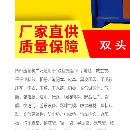
凹凸压花机广泛适用于“欢迎光临”印字地毯、救生衣、
平板电脑包、相册、笔记本、皮革、真皮压印、羊毛衫
压花、雨衣、雨裤、下水裤、雨披、充气游泳池、气
膜、张拉膜、遮阳、帐篷、膜结构伞、野战油库、索
膜、快速门、游乐设备、彩球气模、喷绘器材、塑料包
装、充气建筑物、防尘垫、电梯垫、汽车内饰、遮阳
板、汽车脚垫、输液袋、输 、袋、导尿袋、氧气袋、旅