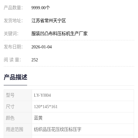
产品数量：
9999.00个
发货地址：
江苏省常州天宁区
关键词：
服装凹凸布料压标机生产厂家
发布日期：
2026-01-04
阅 读 量：
252
产品描述
型号
LY-YH04
尺寸
120*145*161
颜色
蓝黄
用途范围
纺织品压花压纹压标压字