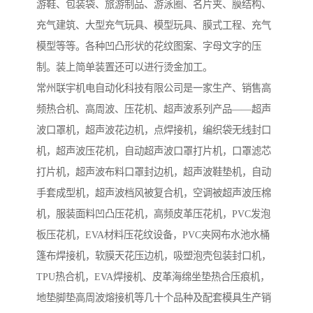
游鞋、包装袋、旅游制品、游泳圈、名片夹、膜结构、
充气建筑、大型充气玩具、模型玩具、膜式工程、充气
模型等等。各种凹凸形状的花纹图案、字母文字的压
制。装上简单装置还可以进行烫金加工。
常州联宇机电自动化科技有限公司是一家生产、销售高
频热合机、高周波、压花机、超声波系列产品——超声
波口罩机，超声波花边机，点焊接机，编织袋无线封口
机，超声波压花机，自动超声波口罩打片机，口罩滤芯
打片机，超声波布料口罩封边机，超声波鞋垫机，自动
手套成型机，超声波档风被复合机，空调被超声波压棉
机，服装面料凹凸压花机，高频皮革压花机，PVC发泡
板压花机，EVA材料压花纹设备，PVC夹网布水池水桶
篷布焊接机，软膜天花压边机，吸塑泡壳包装封口机，
TPU热合机，EVA焊接机、皮革海绵坐垫热合压痕机，
地垫脚垫高周波熔接机等几十个品种及配套模具生产销