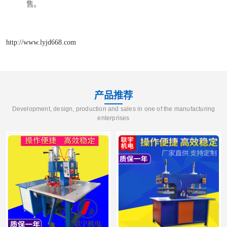
售。
http://www.lyjd668.com
产品推荐
Development, design, production and sales in one of the manufacturing
enterprises