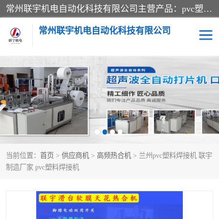
常州联宇机电自动化科技有限公司主营产品：pvc塑料焊机、高频热合机、软膜天花压边机、服装布料凹凸压花机、布料3d压印设备、服装植胶设备、超声波布料花边机、无纺布热合机、全自动压花机。
常州联宇机电自动化科技有限公司
压花定型机以及压花模具
超声波热合机
高频热合机
超声波花边机
超声波复合压花机
凹凸压花机压标机
当前位置：
首页
>
供应商机
>
高频热合机
> 兰州pvc塑料焊接机 联宇
3040凹凸压花机
双头服装凹凸压花机
制造厂家 pvc塑料焊接机
双头油压凹凸压花机
大压力油压凹凸定型机
高频压花压标机
自动超声波打片成型机