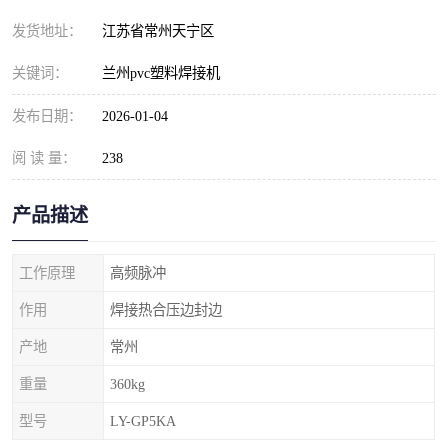
发货地址：
江苏省常州天宁区
关键词：
兰州pvc塑料焊接机
发布日期：
2026-01-04
阅 读 量：
238
产品描述
工作原理
高频脉冲
作用
焊接热合压边封边
产地
常州
重量
360kg
型号
LY-GP5KA