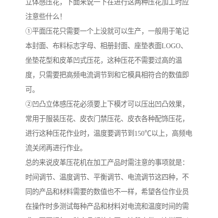
立体感压花，下面来说一下在进行这两种压花加工时应
注意些什么！
①平面压花只需要一个上没就可以生产，一般用于笔记
本封面、布料标志字母、相册封面、座垫表面LOGO、
坐垫花型和皮革凹式压花，这种压花不需要过高的温
度，只需要把高频电流调节到和它模具相符合的数值即
可。
②凹凸立体感压花必须要上下模才可以压出凹凸效果，
常用于服装压花、皮衣门禁压花、皮衣各种配饰压花，
进行这种压花作业时，温度要调节到150℃以上，高频电
流关闭再进行作业。
总的来说皮革压花机在加工产品时需注意的事项就是：
时间调节、温度调节、平衡调节、电流调节这四种，不
同的产品和材料需要的数值也不一样，希望各位作业员
在操作时多测试每种产品和材料对电流和温度时间的需