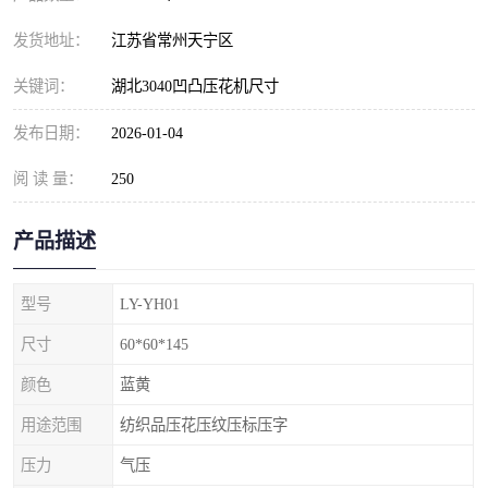
发货地址：
江苏省常州天宁区
关键词：
湖北3040凹凸压花机尺寸
发布日期：
2026-01-04
阅 读 量：
250
产品描述
型号
LY-YH01
尺寸
60*60*145
颜色
蓝黄
用途范围
纺织品压花压纹压标压字
压力
气压