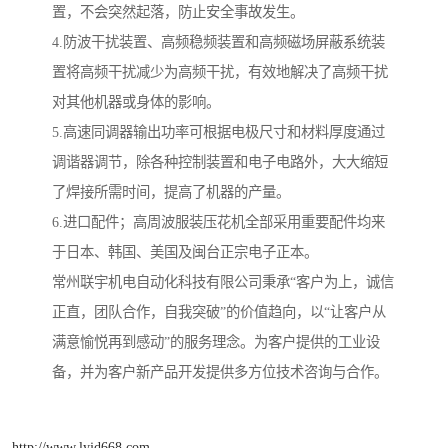
置，不会突然起落，防止安全事故发生。
4.防波干扰装置、高频稳频装置和高频磁场屏蔽系统装
置将高频干扰减少为高频干扰，有效地解决了高频干扰
对其他机器或身体的影响。
5.高速同调器输出功率可根据电极尺寸和材料厚度通过
调谐器调节，除各种控制装置和电子电路外，大大缩短
了焊接所需时间，提高了机器的产量。
6.进口配件；高周波服装压花机全部采用重要配件均来
于日本、韩国、美国及闽台正宗电子正本。
常州联宇机电自动化科技有限公司秉承“客户为上，诚信
正直，团队合作，自我突破”的价值趋向，以“让客户从
满意愉悦再到感动”的服务理念。为客户提供的工业设
备，并为客户新产品开发提供多方位技术咨询与合作。
http://www.lyjd668.com