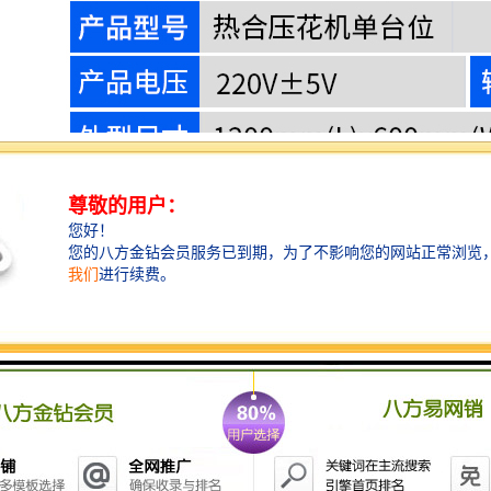
超声波压花机又称超声波花边机，是一种的缝合、压花
设备。主要用于合成纤维布料的缝边、熔接、熔切、压
花等，加工产品具有水密性好，生产效率高，不用针线
辅料，熔切面平滑边，手感好等特点。广泛应用于服
装、玩具、食品、环保无纺布袋、口罩（杯型口罩、平
面口罩、立体口罩等）等行业。