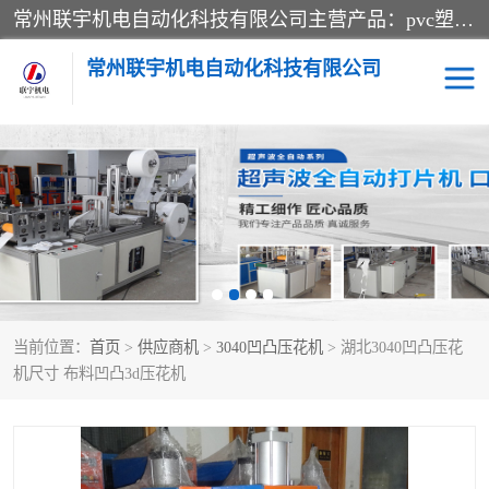
常州联宇机电自动化科技有限公司主营产品：pvc塑料焊机、高频热合机、软膜天花压边机、服装布料凹凸压花机、布料3d压印设备、服装植胶设备、超声波布料花边机、无纺布热合机、全自动压花机。
常州联宇机电自动化科技有限公司
压花定型机以及压花模具
超声波热合机
高频热合机
超声波花边机
超声波复合压花机
凹凸压花机压标机
当前位置：
首页
>
供应商机
>
3040凹凸压花机
> 湖北3040凹凸压花
3040凹凸压花机
双头服装凹凸压花机
机尺寸 布料凹凸3d压花机
双头油压凹凸压花机
大压力油压凹凸定型机
高频压花压标机
自动超声波打片成型机