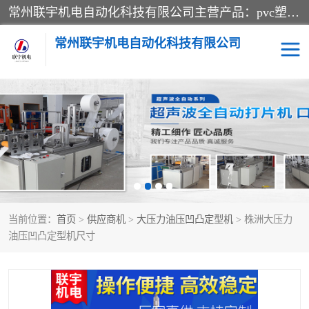
常州联宇机电自动化科技有限公司主营产品：pvc塑料焊机、高频热合机、软膜天花压边机、服装布料凹凸压花机、布料3d压印设备、服装植胶设备、超声波布料花边机、无纺布热合机、全自动压花机。
常州联宇机电自动化科技有限公司
压花定型机以及压花模具
超声波热合机
高频热合机
超声波花边机
超声波复合压花机
凹凸压花机压标机
当前位置：
首页
>
供应商机
>
大压力油压凹凸定型机
> 株洲大压力
3040凹凸压花机
双头服装凹凸压花机
油压凹凸定型机尺寸
双头油压凹凸压花机
大压力油压凹凸定型机
高频压花压标机
自动超声波打片成型机