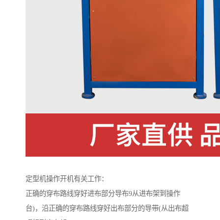
定型机操作开机有关工作：
正确的穿布路线穿好进布部分导布9从进布架到操作
台)，沿正确的穿布路线穿好出布部分的导带(从出布超