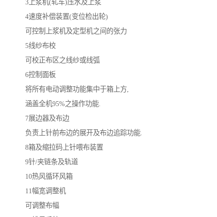
3上浆机(轧车)压水及上浆
4速度补偿装置(变位检出轮)
可控制上浆机及定型机之间的张力
5线纱布校
可校正布区之线纱或线弧
6控制面板
将所有电动调整功能集中于箱上方,
涵盖全机95%之操作功能.
7展边器及布边
负责上针前布边的展开及布边追踪功能.
8箱及缩拉码上针喂布装置
9针/夹链条及轨道
10热风循环风箱
11幅宽调整机
可调整布幅