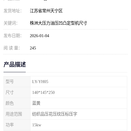
发货地址：
江苏省常州天宁区
关键词：
株洲大压力油压凹凸定型机尺寸
发布日期：
2026-01-04
阅 读 量：
245
产品描述
型号
LY-YH05
尺寸
140*145*250
颜色
蓝黄
用途范围
纺织品压花压纹压标压字
功率
15kw