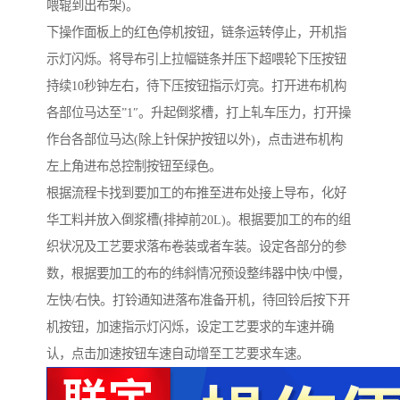
喂辊到出布架)。
下操作面板上的红色停机按钮，链条运转停止，开机指
示灯闪烁。将导布引上拉幅链条并压下超喂轮下压按钮
持续10秒钟左右，待下压按钮指示灯亮。打开进布机构
各部位马达至”1″。升起倒浆槽，打上轧车压力，打开操
作台各部位马达(除上针保护按钮以外)，点击进布机构
左上角进布总控制按钮至绿色。
根据流程卡找到要加工的布推至进布处接上导布，化好
华工料并放入倒浆槽(排掉前20L)。根据要加工的布的组
织状况及工艺要求落布卷装或者车装。设定各部分的参
数，根据要加工的布的纬斜情况预设整纬器中快/中慢，
左快/右快。打铃通知进落布准备开机，待回铃后按下开
机按钮，加速指示灯闪烁，设定工艺要求的车速并确
认，点击加速按钮车速自动增至工艺要求车速。