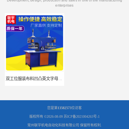
Development, design, production and sales in one of the manufacturing
enterprises
双工位服装布料凹凸英文字母压字机找联宇制造厂
汽车坐垫压纹压花机规格 单头大台面凹凸压花机 现货供应
您是第
13582573
位访客
版权所有 ©2026-08-09
苏ICP备2021004263号-1
常州联宇机电自动化科技有限公司
保留所有权利.