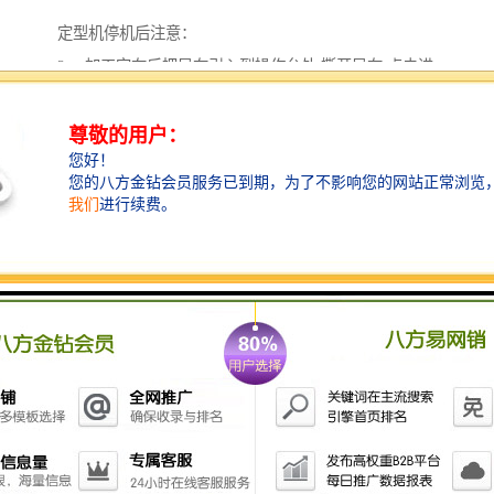
定型机停机后注意：
2． 加工完布后把导布引入到操作台处,撕开导布,点击进
布总控制按钮至红色,关闭上针保护按钮至“0”。开动机
器后半部分，待导布头到达出布 超喂辊时停机，把导布
与导带连接，关闭冷却筒张力马达至“0”开动机器后半部
分至导布完全出出布架停机。关闭出布总控制按钮至红
色，开动机器让链条空转。
1． 击烘箱按钮进入加热系统界面，设定加热温度150
度，循环风机功率50%，抽风机手动控制并以功率抽
风，这样可以有效的清除烘箱内残存的湿气，从而起到
保养烘箱的作用。运行约30分钟后关闭加热系统，让循
环风机和抽风机继续运行至烘箱内温度降到100度以下以
后再关闭。
2．闭电柜电源总控制开关至“OFF”，电脑自动存储加工