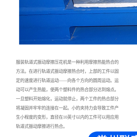
服装轨道式振动摩擦压花机是一种利用摩擦热能热合的
方法。在进行轨道式振动摩擦热合时，上部的工件以固
定的速度进行轨道运动——向各个方向的圆周运动。运
动可以产生热能，使两个塑料件的热合部分达到熔点。
一旦塑料开始熔化，运动就停止，两个工件的热合部分
将凝固并牢牢的连接在一起。小的夹持力会导致工件产
生小程度的变形，直径在10英寸以内的工件可以用应用
轨道式振动摩擦进行热合。