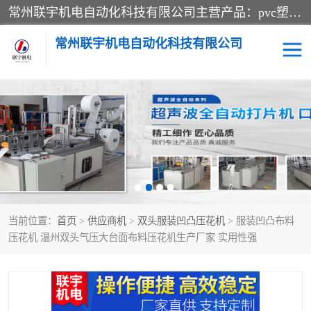
常州联宇机电自动化科技有限公司主营产品：pvc塑料焊机、高频热合机、软膜天花压边机、服装布料凹凸压花机、布料3d压印设备、服装植胶设备、超声波布料花边机、无纺布热合机、全自动压花机。
常州联宇机电自动化科技有限公司
压花定型机以及压花模具
超声波热合机
高频热合机
超声波花边机
超声波复合压花机
凹凸压花机压标机
当前位置：
首页
>
供应商机
>
双头服装凹凸压花机
> 服装凹凸布料
3040凹凸压花机
双头服装凹凸压花机
压花机 温州双头气压大台面布料压花机生产厂家 实用性强
双头油压凹凸压花机
大压力油压凹凸定型机
高频压花压标机
自动超声波打片成型机