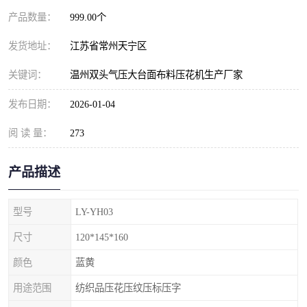
产品数量：
999.00个
发货地址：
江苏省常州天宁区
关键词：
温州双头气压大台面布料压花机生产厂家
发布日期：
2026-01-04
阅 读 量：
273
产品描述
型号
LY-YH03
尺寸
120*145*160
颜色
蓝黄
用途范围
纺织品压花压纹压标压字