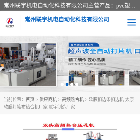
常州联宇机电自动化科技有限公司主营产品：pvc塑料焊机、高频热合机、软膜天花压边机、服装布料凹凸压花机、布料3d压印设备、服装植胶设备、超声波布料花边机、无纺布热合机、全自动压花机。
常州联宇机电自动化科技有限公司
压花定型机以及压花模具
超声波热合机
高频热合机
超声波花边机
超声波复合压花机
凹凸压花机压标机
当前位置：
首页
>
供应商机
>
高频热合机
> 软膜扣边条扣边机 太原
3040凹凸压花机
双头服装凹凸压花机
软膜灯箱布热合机厂家 联宇制造厂家
双头油压凹凸压花机
大压力油压凹凸定型机
高频压花压标机
自动超声波打片成型机