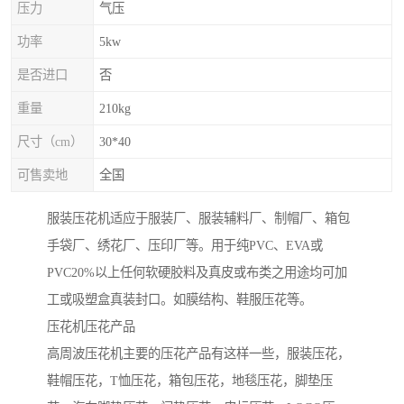
压力
气压
功率
5kw
是否进口
否
重量
210kg
尺寸（cm）
30*40
可售卖地
全国
服装压花机适应于服装厂、服装辅料厂、制帽厂、箱包
手袋厂、绣花厂、压印厂等。用于纯PVC、EVA或
PVC20%以上任何软硬胶料及真皮或布类之用途均可加
工或吸塑盒真装封口。如膜结构、鞋服压花等。
压花机压花产品
高周波压花机主要的压花产品有这样一些，服装压花，
鞋帽压花，T恤压花，箱包压花，地毯压花，脚垫压