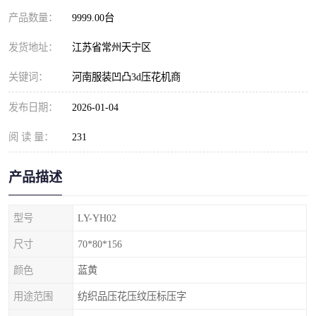
产品数量：
9999.00台
发货地址：
江苏省常州天宁区
关键词：
河南服装凹凸3d压花机商
发布日期：
2026-01-04
阅 读 量：
231
产品描述
型号
LY-YH02
尺寸
70*80*156
颜色
蓝黄
用途范围
纺织品压花压纹压标压字