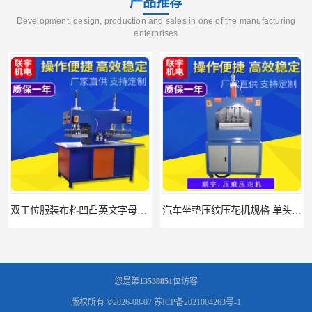
产品推荐
Development, design, production and sales in one of the manufacturing
enterprises
压字机找联宇制造厂
汽车坐垫压纹压花机规格 单头大台面凹凸压花机 现货供应
您是第
13538851
位访客
版权所有 ©2026-08-07
苏ICP备2021004263号-1