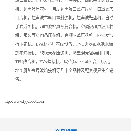
波口罩机，超声波花边机，点焊接机，编织袋无线封口
机，超声波压花机，自动超声波口罩打片机，口罩滤芯
打片机，超声波布料口罩封边机，超声波鞋垫机，自动
手套成型机，超声波档风被复合机，空调被超声波压棉
机，服装面料凹凸压花机，高频皮革压花机，PVC发泡
板压花机，EVA材料压花纹设备，PVC夹网布水池水桶
篷布焊接机，软膜天花压边机，吸塑泡壳包装封口机，
TPU热合机，EVA焊接机、皮革海绵坐垫热合压痕机，
地垫脚垫高周波熔接机等几十个品种及配套模具生产销
售。
http://www.lyjd668.com