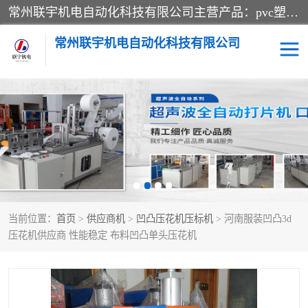
常州联宇机电自动化科技有限公司主营产品：pvc塑料焊机、高频热合机、软膜天花压边机、服装布料凹凸压花机、布料3d压印设备、服装植胶设备、超声波布料花边机、无纺布热合机、全自动压花机。
常州联宇机电自动化科技有限公司
压花定型机以及压花模具
超声波热合机
高频热合机
超声波花边机
超声波复合压花机
凹凸压花机压标机
当前位置：
首页
>
供应商机
>
凹凸压花机压标机
> 河南服装凹凸3d
3040凹凸压花机
双头服装凹凸压花机
压花机供应商 性能稳定 布料凹凸单头压花机
双头油压凹凸压花机
大压力油压凹凸定型机
高频压花压标机
自动超声波打片成型机