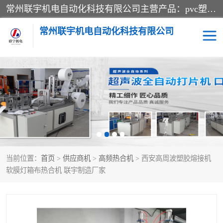
常州联宇机电自动化科技有限公司主营产品：pvc塑料焊机、高频热合机、软膜天花压边机、服装布料凹凸压花机、布料3d压印设备、服装植胶设备、超声波布料花边机、无纺布热合机、全自动压花机。
常州联宇机电自动化科技有限公司
压花定型机以及压花模具
超声波热合机
高频热合机
超声波花边机
超声波复合压花机
凹凸压花机压标机
当前位置：
首页
>
供应商机
>
高频热合机
> 西安高周波塑胶熔接机
3040凹凸压花机
双头服装凹凸压花机
软膜灯箱布热合机 联宇制造厂家
双头油压凹凸压花机
大压力油压凹凸定型机
高频压花压标机
自动超声波打片成型机