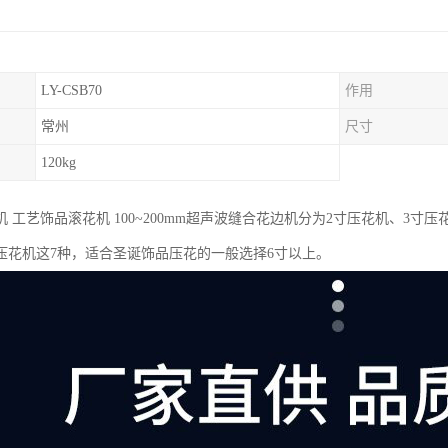
LY-CSB70
作用
常州
尺寸
120kg
 工艺饰品滚花机 100~200mm超声波缝合花边机分为2寸压花机、3寸
寸压花机这7种，适合圣诞饰品压花的一般选择6寸以上。