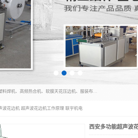
常州联宇机电自动化科技有限公司主营产品：pvc塑料焊机、高频热合机、软膜天花压边机、服装布料凹凸压花机、布料3d压印设备、服装植胶设备、超声波布料花边机、无纺布热合机、全自动压花机。
声波花边机 超声波花边机工作原理 联宇机电
西安多功能超声波花