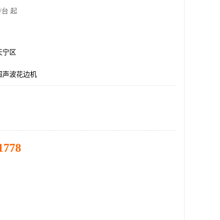
/台 起
天宁区
超声波花边机
1778