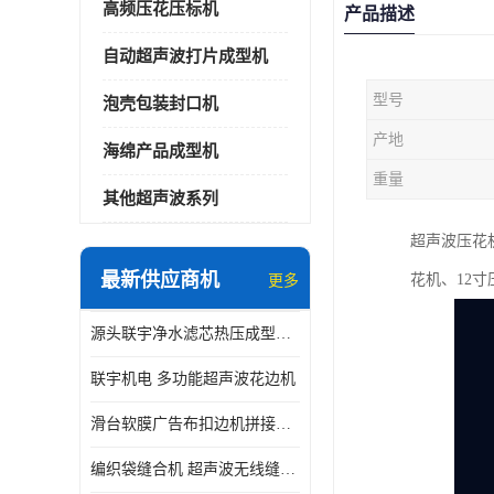
高频压花压标机
产品描述
自动超声波打片成型机
型号
泡壳包装封口机
产地
海绵产品成型机
重量
其他超声波系列
超声波压花机
最新供应商机
花机、12
更多
源头联宇净水滤芯热压成型机器 超声波大功率封边机
联宇机电 多功能超声波花边机
滑台软膜广告布扣边机拼接机用于焊接热合拼接作用
编织袋缝合机 超声波无线缝合机 厂家现货供应